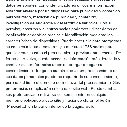
de la Copa del Generalísimo. La suerte o la casualidad,
datos personales, como identificadores únicos e información
quiso que el rival de la Sociedad Deportiva de por
estándar enviada por un dispositivo para publicidad y contenido
personalizado, medición de publicidad y contenido,
entonces, fuera el Real Madrid.
investigación de audiencia y desarrollo de servicios.
Con su
permiso, nosotros y nuestros socios podemos utilizar datos de
localización geográfica precisa e identificación mediante las
características de dispositivos. Puede hacer clic para otorgarnos
su consentimiento a nosotros y a nuestros 1733 socios para
que llevemos a cabo el procesamiento previamente descrito. De
forma alternativa, puede acceder a información más detallada y
cambiar sus preferencias antes de otorgar o negar su
consentimiento.
Tenga en cuenta que algún procesamiento de
sus datos personales puede no requerir de su consentimiento,
pero usted tiene el derecho de rechazar tal procesamiento. Sus
preferencias se aplicarán solo a este sitio web. Puede cambiar
sus preferencias o retirar su consentimiento en cualquier
“Una ciudad, un sueño, un desafío imposible”, recuerda la
momento volviendo a este sitio y haciendo clic en el botón
Real Federación de Fútbol de Ceuta.
"Privacidad" en la parte inferior de la página web.
Una ida sufrida