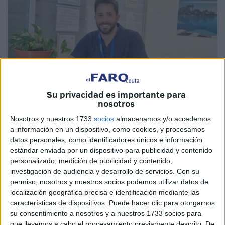
Su privacidad es importante para
nosotros
Nosotros y nuestros 1733
socios
almacenamos y/o accedemos
Imagen cedida
a información en un dispositivo, como cookies, y procesamos
datos personales, como identificadores únicos e información
estándar enviada por un dispositivo para publicidad y contenido
personalizado, medición de publicidad y contenido,
CSIF
, “el sindicato más representativo de la
investigación de audiencia y desarrollo de servicios.
Con su
permiso, nosotros y nuestros socios podemos utilizar datos de
Administraciones Publicas y con presencia creciente en el
localización geográfica precisa e identificación mediante las
sector privado”, ha felicitado este martes públicamente a
características de dispositivos. Puede hacer clic para otorgarnos
Fernando Muñoz Borrego, un
enfermero
del
Hospital
su consentimiento a nosotros y a nuestros 1733 socios para
Universitario
de Ceuta que salvó la vida de un bebé en un
que llevemos a cabo el procesamiento previamente descrito. De