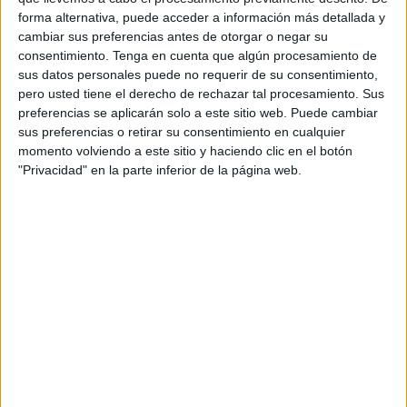
forma alternativa, puede acceder a información más detallada y
Airbus A320 de la compañía Vueling cuando viajaba
cambiar sus preferencias antes de otorgar o negar su
desde Galicia hacia Málaga.
consentimiento.
Tenga en cuenta que algún procesamiento de
sus datos personales puede no requerir de su consentimiento,
El profesional sanitario, que venía de hacer el Camino de
pero usted tiene el derecho de rechazar tal procesamiento. Sus
Santiago junto a su pareja, se encontró con la
emergencia
preferencias se aplicarán solo a este sitio web. Puede cambiar
en el
vuelo
que le traía de vuelta a Andalucía para
sus preferencias o retirar su consentimiento en cualquier
regresar a la ciudad autónoma. Durante el trayecto el
momento volviendo a este sitio y haciendo clic en el botón
"Privacidad" en la parte inferior de la página web.
pequeño de 20 meses empezó a convulsionar, activando
la tripulación el protocolo de sanitario en vuelo, al que
respondió Muñoz, que ofreció sus servicios profesionales
al rescate del pequeño.
Tal y como ha detallado la central en un comunicado se
declaró la emergencia en vuelo, desviándose este hacia el
aeropuerto más próximo, que era el de Valladolid, en
Castilla y León.
Los pilotos, junto a la torre de control, realizaron la