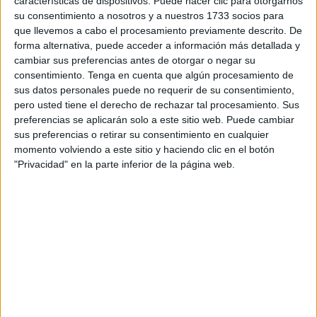
características de dispositivos. Puede hacer clic para otorgarnos
las administraciones públicas, como ha sido demandado
su consentimiento a nosotros y a nuestros 1733 socios para
que llevemos a cabo el procesamiento previamente descrito. De
con anterioridad en este mismo sindicato.
forma alternativa, puede acceder a información más detallada y
cambiar sus preferencias antes de otorgar o negar su
La presión en el área de
Menores
se ha visto
consentimiento.
Tenga en cuenta que algún procesamiento de
incrementada ante la llegada de manera irregular de miles
sus datos personales puede no requerir de su consentimiento,
de personas, entre ellos numerosos menores, afectando a
pero usted tiene el derecho de rechazar tal procesamiento. Sus
una de las áreas más sensibles y “desasistidas del
preferencias se aplicarán solo a este sitio web. Puede cambiar
sus preferencias o retirar su consentimiento en cualquier
Gobierno de la Ciudad”, continúan, “que a los ya más de
momento volviendo a este sitio y haciendo clic en el botón
500 menores que atiende, tiene que añadirse los miles
"Privacidad" en la parte inferior de la página web.
que “entraron de la noche a la mañana”.
CSIF
opina que el trabajo realizado con menores debe
tener un carácter diario, continuo y permanente, y
entienden que deben ser las Administraciones y su
personal los que gestionen, supervisen y desarrollen las
tareas propias del Área de Menores en colaboración con
las entidades necesarias, coordinados en todo momento
con los profesionales del área.