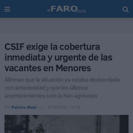
CSIF exige la cobertura
inmediata y urgente de las
vacantes en Menores
Afirman que la situación ya estaba desbordada
con anterioridad y que los últimos
acontecimientos solo la han agravado
Por
Paloma Abad
27/05/2021 - 16:59