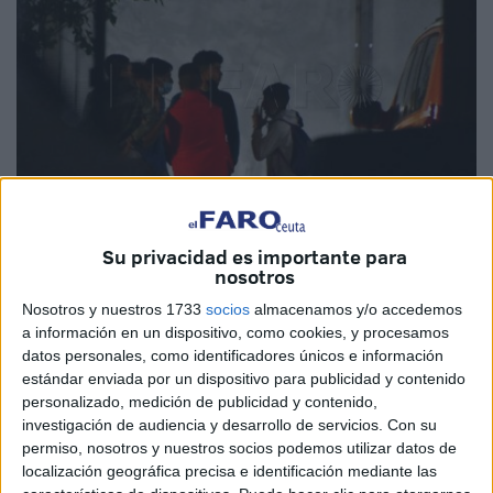
Su privacidad es importante para
Imagen de archivo
nosotros
Nosotros y nuestros 1733
socios
almacenamos y/o accedemos
a información en un dispositivo, como cookies, y procesamos
datos personales, como identificadores únicos e información
Para el sindicato
CSIF
, la situación desarrollada los
estándar enviada por un dispositivo para publicidad y contenido
últimos días ante la llegada de miles de marroquíes a
personalizado, medición de publicidad y contenido,
investigación de audiencia y desarrollo de servicios.
Con su
Ceuta ha puesto de manifiesto el “deterioro de los
permiso, nosotros y nuestros socios podemos utilizar datos de
servicios públicos” y la urgente necesidad de acometer un
localización geográfica precisa e identificación mediante las
plan estratégico de recursos humanos para el conjunto de