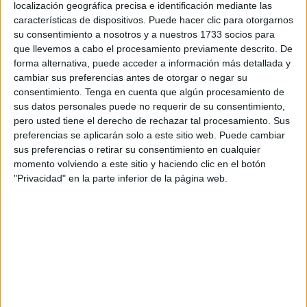
localización geográfica precisa e identificación mediante las
julio, tal y como reflejan las últimas cifras de la Seguridad
características de dispositivos. Puede hacer clic para otorgarnos
Social.
su consentimiento a nosotros y a nuestros 1733 socios para
que llevemos a cabo el procesamiento previamente descrito. De
En junio se registraron un total de 55.568 bajas en este
forma alternativa, puede acceder a información más detallada y
cambiar sus preferencias antes de otorgar o negar su
sector, mientras que en el mes de julio la pérdida de
consentimiento.
Tenga en cuenta que algún procesamiento de
empleos ascendió a 123.699, según las cifras que baraja
sus datos personales puede no requerir de su consentimiento,
el sindicato. Previsiblemente, esta "destrucción" de
pero usted tiene el derecho de rechazar tal procesamiento. Sus
empleo volverá a producirse durante el mes de agosto,
preferencias se aplicarán solo a este sitio web. Puede cambiar
sus preferencias o retirar su consentimiento en cualquier
"como sucede todos los años", ha añadido la central.
momento volviendo a este sitio y haciendo clic en el botón
"Privacidad" en la parte inferior de la página web.
Aunque las cifras de la Seguridad Social no permiten
disgregar entre empleo público y empleo privado,
gran
parte de estos empleos corresponden a personal
interino
en situación de suplencia o cubriendo una
vacante que no ha cumplido el tope de meses que
marcan las comunidades autónomas para tener
derecho a vacaciones
en verano (este tope es diferente
entre las diferentes administraciones), ha explicado CSIF