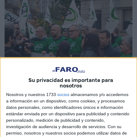
Su privacidad es importante para
Imagen de archivo
nosotros
Nosotros y nuestros 1733
socios
almacenamos y/o accedemos
a información en un dispositivo, como cookies, y procesamos
datos personales, como identificadores únicos e información
La
Central Sindical Independiente y de Funcionarios
estándar enviada por un dispositivo para publicidad y contenido
(CSIF) en Ceuta
, sindicato más representativo en las
personalizado, medición de publicidad y contenido,
investigación de audiencia y desarrollo de servicios.
Con su
administraciones públicas
lamenta los
179.267 empleos
permiso, nosotros y nuestros socios podemos utilizar datos de
"destruidos" en la Educación durante los meses de junio y