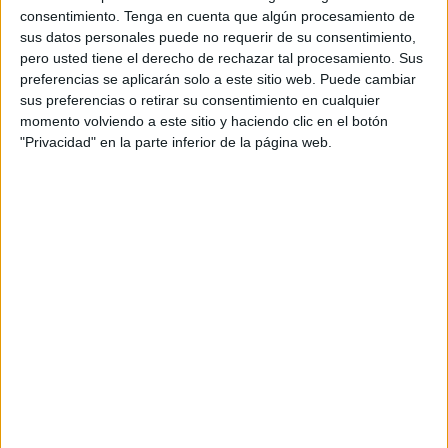
consentimiento.
Tenga en cuenta que algún procesamiento de
de exhibir su material y realizar distintos talleres y
sus datos personales puede no requerir de su consentimiento,
exposiciones.
pero usted tiene el derecho de rechazar tal procesamiento. Sus
“Aunque sabemos cuáles son las funciones de cada
preferencias se aplicarán solo a este sitio web. Puede cambiar
sus preferencias o retirar su consentimiento en cualquier
departamento, no es lo mismo conocerlas que poder ver,
momento volviendo a este sitio y haciendo clic en el botón
tocar y oler los recursos que Cruz Roja tiene en la ciudad”,
"Privacidad" en la parte inferior de la página web.
señaló Germinal Castillo, responsable del Departamento
de Comunicación, Imagen y Protocolo. Una mesa de
captación de nuevos voluntarios, a cargo de Isabel
Brasero, de la misma área, complementó las actividades.
Clemen Núñez, director de Salud, Socorro y Emergencias,
presentó cómo se organiza su sección, la cual está
dividida en servicios preventivos terrestres –eventos
deportivos, festejos y reuniones multitudinarias fijadas con
antelación–; servicios preventivos acuáticos –misma
competencia aunque en el ámbito marítimo–; y
emergencias –intentos de entrada masiva de inmigrantes,
inundaciones o catástrofes–.