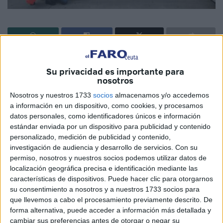
La entidad celebró su reunión de Intervención Social y una
Su privacidad es importante para
exhibición destinada a voluntarios, personal y curiosos.
nosotros
Cruz Roja en Ceuta, a través de su Departamento de
Nosotros y nuestros 1733
socios
almacenamos y/o accedemos
Formación y Voluntariado, celebró ayer el Encuentro de
a información en un dispositivo, como cookies, y procesamos
datos personales, como identificadores únicos e información
Intervención Social destinado a voluntarios y personal
estándar enviada por un dispositivo para publicidad y contenido
remunerado de la institución humanitaria. De forma
personalizado, medición de publicidad y contenido,
paralela, y con motivo del 150 aniversario de su creación,
investigación de audiencia y desarrollo de servicios.
Con su
la entidad desplegó una muestra del trabajo que
permiso, nosotros y nuestros socios podemos utilizar datos de
localización geográfica precisa e identificación mediante las
desarrollan sus distintas áreas en la ciudad autónoma.
características de dispositivos. Puede hacer clic para otorgarnos
La explanada del antiguo hospital, así como otras
su consentimiento a nosotros y a nuestros 1733 socios para
dependencias del clínico anterior, se convirtieron en un
que llevemos a cabo el procesamiento previamente descrito. De
espacio de convivencia donde compartieron experiencias
forma alternativa, puede acceder a información más detallada y
cambiar sus preferencias antes de otorgar o negar su
relacionadas con el Plan de Intervención Social además