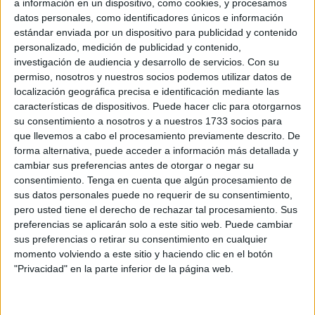
a información en un dispositivo, como cookies, y procesamos
más frecuentemente ofertados por la compañía. Está
datos personales, como identificadores únicos e información
previsto que el navío llegue a la Perla del Mediterráneo a
estándar enviada por un dispositivo para publicidad y contenido
las siete de la mañana.
personalizado, medición de publicidad y contenido,
investigación de audiencia y desarrollo de servicios.
Con su
La visita en tierras caballas
se sitúa en el ecuador del
permiso, nosotros y nuestros socios podemos utilizar datos de
recorrido a bordo del barco. Tras su partida en el puerto de
localización geográfica precisa e identificación mediante las
características de dispositivos. Puede hacer clic para otorgarnos
Génova el pasado el próximo 18, pasa por Marsella y
su consentimiento a nosotros y a nuestros 1733 socios para
Málaga. El 22 es
el turno de Tánger
antes de estar por
que llevemos a cabo el procesamiento previamente descrito. De
Portimao.
forma alternativa, puede acceder a información más detallada y
cambiar sus preferencias antes de otorgar o negar su
Ruta
consentimiento.
Tenga en cuenta que algún procesamiento de
sus datos personales puede no requerir de su consentimiento,
pero usted tiene el derecho de rechazar tal procesamiento. Sus
La navegación continúa en Ceuta. El buque parte a las
preferencias se aplicarán solo a este sitio web. Puede cambiar
dos del mediodía en dirección a Alicante. El 27 el crucero
sus preferencias o retirar su consentimiento en cualquier
hace una pausa en Roma y, finalmente, en Génova. Como
momento volviendo a este sitio y haciendo clic en el botón
"Privacidad" en la parte inferior de la página web.
ya es habitual, una vez que estén en la ciudad, los turistas
pueden ir a pie a ver los monumentos locales o participar
en una de las
rutas guiadas programadas
desde el área