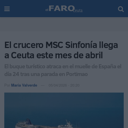
El crucero MSC Sinfonía llega
a Ceuta este mes de abril
El buque turístico atraca en el muelle de España el
día 24 tras una parada en Portimao
Por
María Valverde
05/04/2026 - 20:20