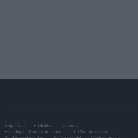
Grupo Faro
Publicidad
Contacto
Aviso legal – Protección de datos
Política de cookies
Política de privacidad
Política editorial
Términos de uso