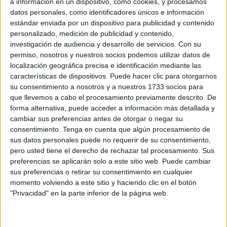
a información en un dispositivo, como cookies, y procesamos
coordinadores de las secretarías de SSCC, Educación,
datos personales, como identificadores únicos e información
estándar enviada por un dispositivo para publicidad y contenido
Economía, Juventud, Deportes, Medio Ambiente, Cultura,
personalizado, medición de publicidad y contenido,
Festejos y Turismo.
investigación de audiencia y desarrollo de servicios.
Con su
permiso, nosotros y nuestros socios podemos utilizar datos de
La espantada es evidente y por mucho que el dirigente de
localización geográfica precisa e identificación mediante las
la formación,
Javier Guerrero
, tiña de
normalidad lo
características de dispositivos. Puede hacer clic para otorgarnos
sucedido
, la situación es bien distinta.
su consentimiento a nosotros y a nuestros 1733 socios para
que llevemos a cabo el procesamiento previamente descrito. De
“Los últimos acontecimientos en el seno del
grupo
forma alternativa, puede acceder a información más detallada y
cambiar sus preferencias antes de otorgar o negar su
político
está claro que han tenido repercusión, cual tercera
consentimiento.
Tenga en cuenta que algún procesamiento de
Ley de Newton: acción-reacción”, indican, respondiendo a
sus datos personales puede no requerir de su consentimiento,
la última comparecencia pública de Guerrero por “ser de
pero usted tiene el derecho de rechazar tal procesamiento. Sus
justicia” hacerlo.
preferencias se aplicarán solo a este sitio web. Puede cambiar
sus preferencias o retirar su consentimiento en cualquier
Guerrero dijo que la decisión de
abandono había sido
momento volviendo a este sitio y haciendo clic en el botón
"Privacidad" en la parte inferior de la página web.
por motivos de salud
, trabajo y estudios. “En ningún
momento fue provocada por motivos personales, ni
familiares, ni de salud, ni por el hecho de preparar unas