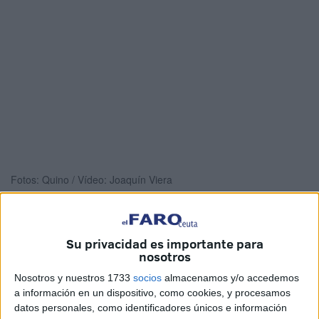
Fotos: Quino / Vídeo: Joaquín Viera
Su privacidad es importante para
5 meses han transcurrido desde que
Javier Guerrero
nosotros
presentara, por todo lo alto en el Parador de la Muralla, a
Nosotros y nuestros 1733
socios
almacenamos y/o accedemos
Ceuta Avanza
como el
partido político
“del lado
a información en un dispositivo, como cookies, y procesamos
humano”. Solo ha pasado ese tiempo, para que este
datos personales, como identificadores únicos e información