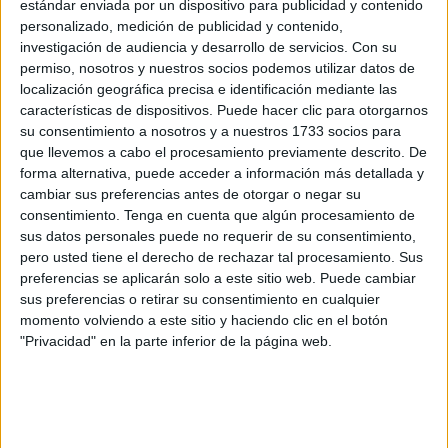
jueves se haya vuelto a convocar a los medios de
estándar enviada por un dispositivo para publicidad y contenido
personalizado, medición de publicidad y contenido,
comunicación para presentar a su nuevo equipo.
investigación de audiencia y desarrollo de servicios.
Con su
permiso, nosotros y nuestros socios podemos utilizar datos de
Un giro de última hora y a contrarreloj después de que
localización geográfica precisa e identificación mediante las
algunos se hayan bajado del barco por “pérdida de
características de dispositivos. Puede hacer clic para otorgarnos
confianza”
y por
no creer en ese proyecto
que prometía
su consentimiento a nosotros y a nuestros 1733 socios para
el médico que le llevaría al sillón de la alcaldía.
que llevemos a cabo el procesamiento previamente descrito. De
forma alternativa, puede acceder a información más detallada y
Guerrero ha señalado que las dimisiones han sido por
cambiar sus preferencias antes de otorgar o negar su
consentimiento.
Tenga en cuenta que algún procesamiento de
diversos motivos, “de salud, de trabajo, de estudios”, pero
sus datos personales puede no requerir de su consentimiento,
que tampoco le han sido notificadas. “Quiero decir que los
pero usted tiene el derecho de rechazar tal procesamiento. Sus
medios de comunicación han hablado de desintegración
preferencias se aplicarán solo a este sitio web. Puede cambiar
del partido, pero les quiero decir que nuestro proyecto está
sus preferencias o retirar su consentimiento en cualquier
más vivo y unido que nunca”.
momento volviendo a este sitio y haciendo clic en el botón
"Privacidad" en la parte inferior de la página web.
En este sentido, el líder de Ceuta Avanza ha destacado
que el partido está llevando a cabo una restructuración
interna y que los nuevos integrantes son “implicados y
leales”. “Ceuta está por encima de todo los