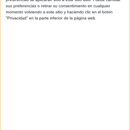
sus preferencias o retirar su consentimiento en cualquier
momento volviendo a este sitio y haciendo clic en el botón
"Privacidad" en la parte inferior de la página web.
Los delitos
que más suben
en este balance de
criminalidad
son los relacionados con el
tráfico de
drogas
, reflejo de las operaciones que ha llevado a cabo
la UDYCO y que han hecho aflorar en este caso varias
organizaciones dedicadas al tráfico de estupefacientes.
En este tipo de delito el
aumento es del 124%,
es lo que
se engloba como delitos contra la salud pública.
Suben
también los
casos asociados a delitos graves
,
homicidios dolosos o asesinatos en grado de tentativa, es