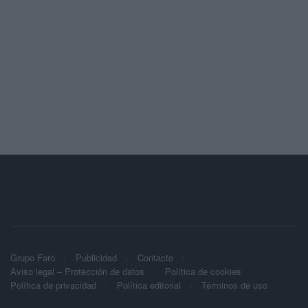
Grupo Faro
Publicidad
Contacto
Aviso legal – Protección de datos
Política de cookies
Política de privacidad
Política editorial
Términos de uso