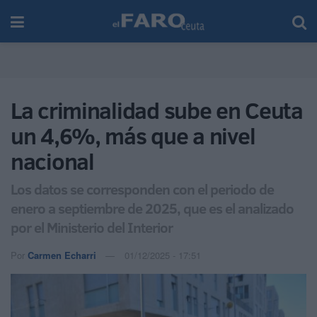
La criminalidad sube en Ceuta
un 4,6%, más que a nivel
nacional
Los datos se corresponden con el periodo de
enero a septiembre de 2025, que es el analizado
por el Ministerio del Interior
Por
Carmen Echarri
01/12/2025 - 17:51