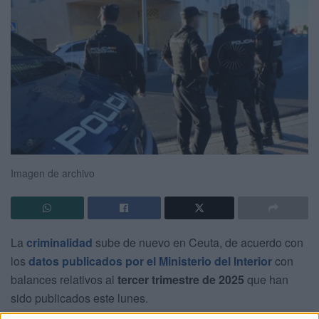
Imagen de archivo
La
criminalidad
sube de nuevo en Ceuta, de acuerdo con
los
datos publicados por el Ministerio del Interior
con
balances relativos al
tercer trimestre de 2025
que han
sido publicados este lunes.