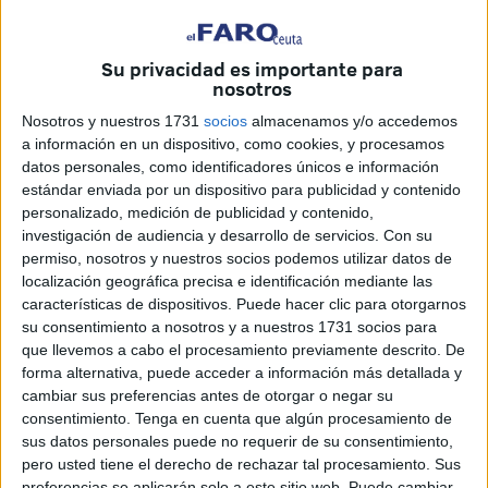
En el caso de Ceuta se registra un
aumento de la
criminalidad del 4,6%,
más que a
nivel nacional
, con un
Su privacidad es importante para
repunte del 1%.
Este balance analiza el periodo
nosotros
comprendido entre enero y septiembre de este año,
Nosotros y nuestros 1731
socios
almacenamos y/o accedemos
correspondiente al mandato de Francisco López
a información en un dispositivo, como cookies, y procesamos
Gordo
como jefe superior.
datos personales, como identificadores únicos e información
estándar enviada por un dispositivo para publicidad y contenido
Este martes precisamente toma posesión el
nuevo
personalizado, medición de publicidad y contenido,
mandatario al frente de la Jefatura, Eloy Román López
.
investigación de audiencia y desarrollo de servicios.
Con su
La secretaria de Estado de Seguridad, Aina Calvo, estará
permiso, nosotros y nuestros socios podemos utilizar datos de
localización geográfica precisa e identificación mediante las
presente.
características de dispositivos. Puede hacer clic para otorgarnos
su consentimiento a nosotros y a nuestros 1731 socios para
Qué delitos aumentan
que llevemos a cabo el procesamiento previamente descrito. De
forma alternativa, puede acceder a información más detallada y
cambiar sus preferencias antes de otorgar o negar su
consentimiento.
Tenga en cuenta que algún procesamiento de
sus datos personales puede no requerir de su consentimiento,
pero usted tiene el derecho de rechazar tal procesamiento. Sus
preferencias se aplicarán solo a este sitio web. Puede cambiar