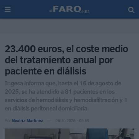
23.400 euros, el coste medio
del tratamiento anual por
paciente en diálisis
Ingesa informa que, hasta el 16 de agosto de
2025, se ha atendido a 81 pacientes en los
servicios de hemodiálisis y hemodiafiltración y 1
en diálisis peritoneal domiciliaria
Por
Beatriz Martínez
06/10/2025 - 09:59