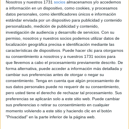
Nosotros y nuestros 1731
socios
almacenamos y/o accedemos
garantías de calidad, continuidad y atención integral a
a información en un dispositivo, como cookies, y procesamos
los pacientes
”.
datos personales, como identificadores únicos e información
estándar enviada por un dispositivo para publicidad y contenido
Un encuentro en el que, según indican, se evaluaron
personalizado, medición de publicidad y contenido,
investigación de audiencia y desarrollo de servicios.
Con su
diversos aspectos clave del servicio como la
actividad
permiso, nosotros y nuestros socios podemos utilizar datos de
asistencial, el estado de las instalaciones, el
localización geográfica precisa e identificación mediante las
equipamiento técnico y los servicios de apoyo
características de dispositivos. Puede hacer clic para otorgarnos
psicológico y nutricional
.
su consentimiento a nosotros y a nuestros 1731 socios para
que llevemos a cabo el procesamiento previamente descrito. De
“Los resultados reflejan un servicio plenamente operativo,
forma alternativa, puede acceder a información más detallada y
cambiar sus preferencias antes de otorgar o negar su
con estándares de excelencia que
aseguran el bienestar
consentimiento.
Tenga en cuenta que algún procesamiento de
de los usuarios
y consolidan a Ceuta como un referente
sus datos personales puede no requerir de su consentimiento,
en la atención renal”, señalan desde la entidad sanitaria.
pero usted tiene el derecho de rechazar tal procesamiento. Sus
preferencias se aplicarán solo a este sitio web. Puede cambiar
sus preferencias o retirar su consentimiento en cualquier
momento volviendo a este sitio y haciendo clic en el botón
"Privacidad" en la parte inferior de la página web.