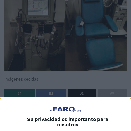
Imágenes cedidas
El Instituto Nacional de Gestión Sanitaria (Ingesa) ha
informado que, tras la reunión de la Comisión de
Su privacidad es importante para
Seguimiento celebrada en la Dirección Territorial de
nosotros
Ceuta, el
servicio de hemodiálisis
“opera con
plenas