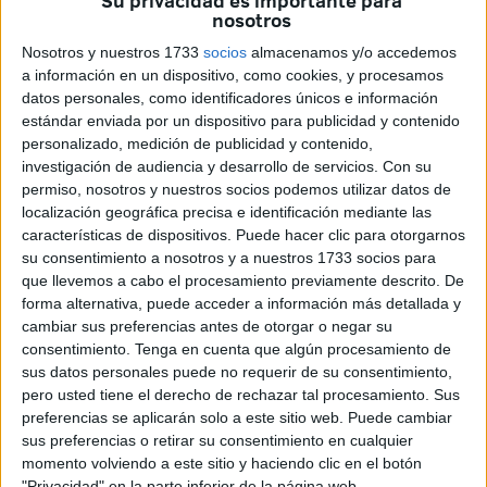
Su privacidad es importante para
nosotros
2007, con el objetivo de favorecer la integración de los
inmigrantes en España, informar a las personas que
Nosotros y nuestros 1733
socios
almacenamos y/o accedemos
desean residir en el país y sensibilizar a la sociedad
a información en un dispositivo, como cookies, y procesamos
datos personales, como identificadores únicos e información
española para lograr una convivencia basada en el
estándar enviada por un dispositivo para publicidad y contenido
enriquecimiento mutuo.
personalizado, medición de publicidad y contenido,
investigación de audiencia y desarrollo de servicios.
Con su
El pasado 1 de julio se lanzó el nuevo desarrollo del portal
permiso, nosotros y nuestros socios podemos utilizar datos de
con un diseño que contempla nuevas funciones y
localización geográfica precisa e identificación mediante las
herramientas.
características de dispositivos. Puede hacer clic para otorgarnos
su consentimiento a nosotros y a nuestros 1733 socios para
La web recibió 544.010 visitas recibidas durante el primer
que llevemos a cabo el procesamiento previamente descrito. De
forma alternativa, puede acceder a información más detallada y
semestre de 2010. En el mismo periodo se han registrado
cambiar sus preferencias antes de otorgar o negar su
4.782 usuarios (ascendiendo el total a más de 62.000) y
consentimiento.
Tenga en cuenta que algún procesamiento de
4.631 personas se han suscrito al boletín semanal que
sus datos personales puede no requerir de su consentimiento,
resume la información más destacada de la web y que
pero usted tiene el derecho de rechazar tal procesamiento. Sus
preferencias se aplicarán solo a este sitio web. Puede cambiar
actualmente reciben cerca de 52.000 suscriptores.
sus preferencias o retirar su consentimiento en cualquier
Además se han atendido 11.227 consultas, principalmente
momento volviendo a este sitio y haciendo clic en el botón
sobre temas legales, y se ha publicado información sobre
"Privacidad" en la parte inferior de la página web.