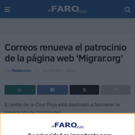
Correos renueva el patrocinio
de la página web ‘Migrar.org’
Por
Redacción
31/08/2010 - 22:20
El portal de la Cruz Roja está destinado a favorecer la
integración de inmigrantes.
Correos ha renovado el patrocinio del portal Migrar.org de
Cruz Roja Española , que viene financiando desde el año