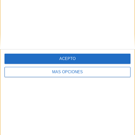
La playa del Trampolín estrena diez
baños y treinta duchas para atender a los
inmigrantes
HACE 8 HORAS
La Policía expulsa a Marruecos al
detenido tras entrar en una casa y
meterse en la cama de su dueña
ACEPTO
HACE 9 HORAS
MÁS OPCIONES