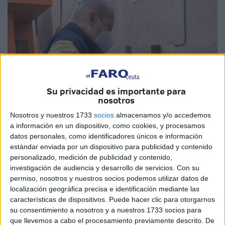
Su privacidad es importante para
nosotros
Nosotros y nuestros 1733
socios
almacenamos y/o accedemos
a información en un dispositivo, como cookies, y procesamos
datos personales, como identificadores únicos e información
estándar enviada por un dispositivo para publicidad y contenido
Imagen de archivo
personalizado, medición de publicidad y contenido,
investigación de audiencia y desarrollo de servicios.
Con su
permiso, nosotros y nuestros socios podemos utilizar datos de
localización geográfica precisa e identificación mediante las
La
Sociedad Estatal de Correos y Telégrafos
(Correos)
características de dispositivos. Puede hacer clic para otorgarnos
ha anunciado este jueves la convocatoria de
5.377
su consentimiento a nosotros y a nuestros 1733 socios para
que llevemos a cabo el procesamiento previamente descrito. De
puestos para ingresar como personal laboral