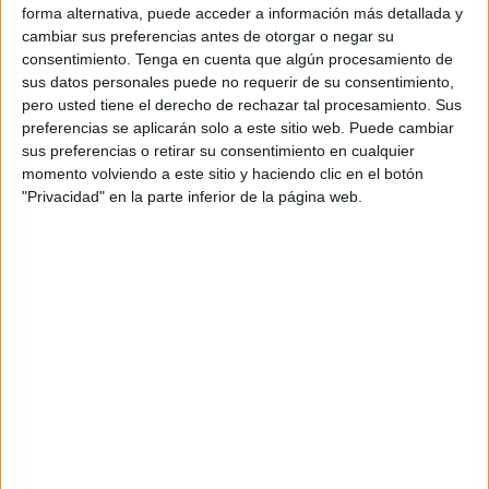
forma alternativa, puede acceder a información más detallada y
indefinido
, en las categorías del grupo profesional IV, o lo
cambiar sus preferencias antes de otorgar o negar su
que es lo mismo, de Personal Operativo. Esta
consentimiento.
Tenga en cuenta que algún procesamiento de
convocatoria, que seguramente también contará con
sus datos personales puede no requerir de su consentimiento,
pero usted tiene el derecho de rechazar tal procesamiento. Sus
varias vacantes para Ceuta
, es la mayor oferta pública de
preferencias se aplicarán solo a este sitio web. Puede cambiar
empleo de la compañía postal en décadas e incluye los
sus preferencias o retirar su consentimiento en cualquier
puestos operativos correspondientes al Grupo Profesional
momento volviendo a este sitio y haciendo clic en el botón
IV que son los de Reparto, Agente-Clasificación y
"Privacidad" en la parte inferior de la página web.
Atención al Cliente.
Con esta convocatoria, según ha indicado la
empresa
de
mensajería y paquetería en nota de prensa, se refuerza la
marca Correos como empleadora de calidad y la apuesta
de la compañía por el empleo estable y el desarrollo
profesional de sus empleados y empleadas. Asimismo, se
garantiza un marco estable de relaciones laborales y se
potencia el talento como acelerador del cambio que se
está produciendo en la empresa ante los nuevos retos y