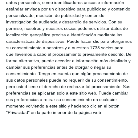
datos personales, como identificadores únicos e información
estándar enviada por un dispositivo para publicidad y contenido
Este proyecto se puso en marcha de la mano del
maestro
personalizado, medición de publicidad y contenido,
Daniel Marcos
, quien cuenta con la ayuda de
María
investigación de audiencia y desarrollo de servicios.
Con su
Teresa Pozo, ‘la seño’ de Música; y Antonio Fernández
,
permiso, nosotros y nuestros socios podemos utilizar datos de
maestro en prácticas de este centro educativo.
localización geográfica precisa e identificación mediante las
características de dispositivos. Puede hacer clic para otorgarnos
También del director del CEIP Santa Amelia, Iván Román,
su consentimiento a nosotros y a nuestros 1733 socios para
que llevemos a cabo el procesamiento previamente descrito. De
a quien le rondaba desde hace tiempo en la cabeza la
forma alternativa, puede acceder a información más detallada y
idea de formar un coro en el colegio.
cambiar sus preferencias antes de otorgar o negar su
consentimiento.
Tenga en cuenta que algún procesamiento de
Una idea hecha realidad
sus datos personales puede no requerir de su consentimiento,
pero usted tiene el derecho de rechazar tal procesamiento. Sus
preferencias se aplicarán solo a este sitio web. Puede cambiar
Y dicho y hecho. Esa idea ya es una realidad. El CEIP
sus preferencias o retirar su consentimiento en cualquier
Santa Amelia tiene su propio coro. “El maestro Dani ha
momento volviendo a este sitio y haciendo clic en el botón
sido el promotor, hicimos
un casting de con los niños de
"Privacidad" en la parte inferior de la página web.
3º a 6º de Primaria
y ha salido este grupito bastante
bueno”, cuenta ‘la seño’ de Música.