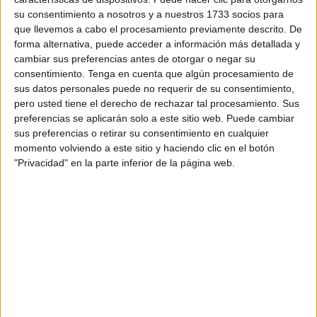
su consentimiento a nosotros y a nuestros 1733 socios para
A solo unos días de la celebración del Eid al-Adha,
que llevemos a cabo el procesamiento previamente descrito. De
muchas familias guardan sus corderos en las azoteas de
forma alternativa, puede acceder a información más detallada y
cambiar sus preferencias antes de otorgar o negar su
las viviendas, lo que da pie a que se puedan producir
consentimiento.
Tenga en cuenta que algún procesamiento de
accidentes como así parece que ha ocurrido con este
sus datos personales puede no requerir de su consentimiento,
animal.
pero usted tiene el derecho de rechazar tal procesamiento. Sus
preferencias se aplicarán solo a este sitio web. Puede cambiar
El animal ha caído sobre un coche estacionado debajo del
sus preferencias o retirar su consentimiento en cualquier
edificio, causando daños materiales en el mismo.
momento volviendo a este sitio y haciendo clic en el botón
"Privacidad" en la parte inferior de la página web.
Según testigos presenciales, el animal pertenece a una de
las familias que viven en el edificio. No debía estar bien
atado cuando terminó cayendo desde un séptimo piso
cayendo sobre un coche particular cuyo conductor estaba
ausente en el momento del accidente.
El animal no sobrevivió a la caída, ya que sufrió una
fractura en una de sus patas a causa de la misma, por lo