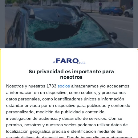
Su privacidad es importante para
Imagen: fesnews.net
nosotros
Nosotros y nuestros 1733
socios
almacenamos y/o accedemos
a información en un dispositivo, como cookies, y procesamos
datos personales, como identificadores únicos e información
Ha terminado cayendo sobre un vehículo tras caer del
estándar enviada por un dispositivo para publicidad y contenido
personalizado, medición de publicidad y contenido,
séptimo piso de un edificio residencial ubicado en el barrio
investigación de audiencia y desarrollo de servicios.
Con su
de La Paloma, en Tetuán. Ese ha sido el destino final de
permiso, nosotros y nuestros socios podemos utilizar datos de
un cordero cuyo precio estimado era de 4.000 dírhams,
localización geográfica precisa e identificación mediante las
que ha terminado muriendo por la caída.
características de dispositivos. Puede hacer clic para otorgarnos