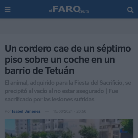
Un cordero cae de un séptimo
piso sobre un coche en un
barrio de Tetuán
El animal, adquirido para la Fiesta del Sacrificio, se
precipitó al vacío al no estar asegurado | Fue
sacrificado por las lesiones sufridas
Por
Isabel Jiménez
15/06/2024 - 20:56