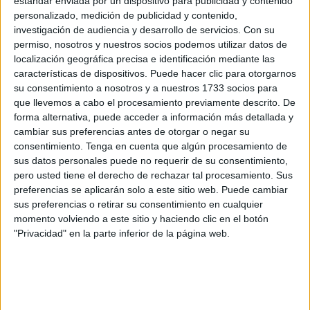
estándar enviada por un dispositivo para publicidad y contenido
"Es una gravísima ofensa". También el sindicato Hazte oír
personalizado, medición de publicidad y contenido,
ha lanzado las campanas al vuelo y presentarán una
investigación de audiencia y desarrollo de servicios.
Con su
querella criminal contra todo aquél o aquella que haya
permiso, nosotros y nuestros socios podemos utilizar datos de
localización geográfica precisa e identificación mediante las
tenido que ver con esta ofensa, este sacrilegio, anatena,
características de dispositivos. Puede hacer clic para otorgarnos
pecado, invocación a Satanás, misa negra, íncubos y
su consentimiento a nosotros y a nuestros 1733 socios para
súcubos (
que llevemos a cabo el procesamiento previamente descrito. De
forma alternativa, puede acceder a información más detallada y
descritos como seres atractivos y seductores, pero con
cambiar sus preferencias antes de otorgar o negar su
rasgos demoníacos como cuernos, alas o colas). El día de
consentimiento.
Tenga en cuenta que algún procesamiento de
sus datos personales puede no requerir de su consentimiento,
la bestia fue televisado por el Ente público RTVE.
pero usted tiene el derecho de rechazar tal procesamiento. Sus
preferencias se aplicarán solo a este sitio web. Puede cambiar
Lalachus utilizó una imagen de una vaca sobre el Sagrado
sus preferencias o retirar su consentimiento en cualquier
Corazón de Jesús.
momento volviendo a este sitio y haciendo clic en el botón
"Privacidad" en la parte inferior de la página web.
Las redes sociales han lanzado su ataque con todos los
calificativos que uno pueda imaginar: gorda,u puerca,
cerda, cochina, marrana, sebosa, puta, meretriz, ramera,
culona, tetona...y no sigo porque la que armó esta