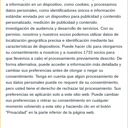
a información en un dispositivo, como cookies, y procesamos
repeler a cientos de migrantes en el espigón fronterizo el 6
datos personales, como identificadores únicos e información
de febrero de 2014 con al menos 14 fallecimientos
estándar enviada por un dispositivo para publicidad y contenido
pudieron incurrir en algún delito penal, se ha opuesto
personalizado, medición de publicidad y contenido,
formalmente al escrito de la Fiscalía que, en línea con la
investigación de audiencia y desarrollo de servicios.
Con su
permiso, nosotros y nuestros socios podemos utilizar datos de
Abogacía del Estado y el resto de defensas de los
localización geográfica precisa e identificación mediante las
agentes, recurrió el auto de la jueza instructora que ordenó
características de dispositivos. Puede hacer clic para otorgarnos
su procesamiento por presuntos delitos de homicidio
su consentimiento a nosotros y a nuestros 1733 socios para
imprudente grave con resultado de muerte y denegación
que llevemos a cabo el procesamiento previamente descrito. De
forma alternativa, puede acceder a información más detallada y
de auxilio.
cambiar sus preferencias antes de otorgar o negar su
consentimiento.
Tenga en cuenta que algún procesamiento de
A juicio del Ministerio Público, dicha resolución alece de
sus datos personales puede no requerir de su consentimiento,
“concreción de hechos” y “no satisface los cánones legales
pero usted tiene el derecho de rechazar tal procesamiento. Sus
exigibles”, pero para esta acusación “en el auto
preferencias se aplicarán solo a este sitio web. Puede cambiar
impugnado no se ha incluido ningún hecho o acusación
sus preferencias o retirar su consentimiento en cualquier
momento volviendo a este sitio y haciendo clic en el botón
sorpresiva que produzca indefensión material, ya que las
"Privacidad" en la parte inferior de la página web.
defensas han tenido oportunidad de debatir sobre las
mismas”.