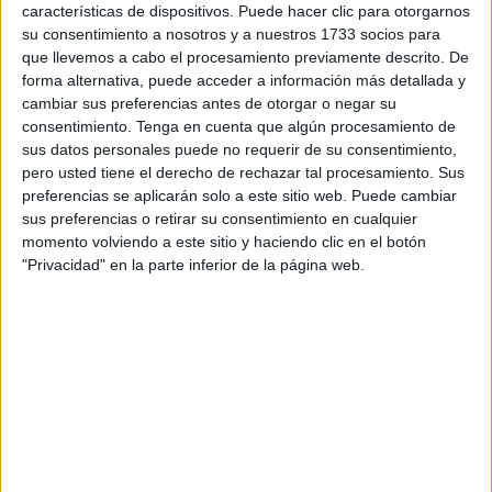
características de dispositivos. Puede hacer clic para otorgarnos
técnico de menores.
su consentimiento a nosotros y a nuestros 1733 socios para
que llevemos a cabo el procesamiento previamente descrito. De
El pasado marzo se conocía
la prórroga de dicho
forma alternativa, puede acceder a información más detallada y
contrato a la empresa adjudicataria Seguridad Integral
cambiar sus preferencias antes de otorgar o negar su
Secoex SA
. Ahora, transcurridos tres meses, el Órgano de
consentimiento.
Tenga en cuenta que algún procesamiento de
sus datos personales puede no requerir de su consentimiento,
Contratación de la Ciudad Autónoma saca este concurso
pero usted tiene el derecho de rechazar tal procesamiento. Sus
con un lote que tiene un importe de 1.251.540 euros para
preferencias se aplicarán solo a este sitio web. Puede cambiar
un plazo de ejecución de dos años a partir de que se
sus preferencias o retirar su consentimiento en cualquier
iniciará el contrato el 1 de enero de 2023.
momento volviendo a este sitio y haciendo clic en el botón
"Privacidad" en la parte inferior de la página web.
El proceso de
licitación
para la presentación de ofertas se
abrió al mediodía de este pasado domingo 12 de junio y
estará abierto hasta el mes siguiente. Concretamente,
hasta el 11 de julio podrán concurrir las empresas
interesadas. En el documento se explica en sus
observaciones que los diferentes contratos (que ascienden
a 2,6 millones de euros con impuestos) entrarán en vigor el
día 1 de enero del próximo año, ya que el actualmente