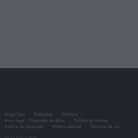
Grupo Faro
Publicidad
Contacto
Aviso legal – Protección de datos
Política de cookies
Política de privacidad
Política editorial
Términos de uso
Grupo Faro © 2023