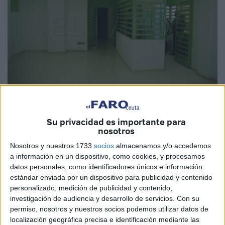
Imagen de archivo
Su privacidad es importante para
nosotros
Nosotros y nuestros 1733
socios
almacenamos y/o accedemos
La Plataforma de Contratación del Estado ha publicado el
a información en un dispositivo, como cookies, y procesamos
datos personales, como identificadores únicos e información
anuncio de licitación para el servicio de vigilancia y
estándar enviada por un dispositivo para publicidad y contenido
seguridad del
Centro de Menores Punta Blanca
de
personalizado, medición de publicidad y contenido,
Ceuta además de otros dos lotes para la seguridad en el
investigación de audiencia y desarrollo de servicios.
Con su
Centro de Realojo Temporal para colectivos vulnerables y
permiso, nosotros y nuestros socios podemos utilizar datos de
localización geográfica precisa e identificación mediante las
menores no acompañados (
MENA
) y para el equipo