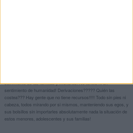
Una psicóloga con PIR o la hija de alguien?
Ingesa suspende
comentó:
hace 1 año
Este artículo corrobora lo que se lleva diciendo desde hace 7
años. 7 años mintiendo sobre el tema, ahora lo van a poner en
marcha?????? Cada año decían que ya estaba en proceso. La
psicóloga que pusieron hace dos meses hace sus funciones
como profesional pero no puede evaluar y ajustar medicación,
el problema que se tiene en ceuta! Si ya se tiene un diagnóstico
para que dilatar la espera de un reajuste de medicación filtrando
por una psicóloga??? Pues, deduzco, que oara dilatar el
sufrimiento de las familias y menores. No tenéis ni un
sentimiento de humanidad! Derivaciones????? Quién las
costea??? Hay gente que no tiene recursos!!!!! Todo sin pies ni
cabeza, todos mirando por si mismos, manteniendo sus egos, y
sus bolsillos sin importarles absolutamente nada la situación de
estos menores, adolescentes y sus familias!