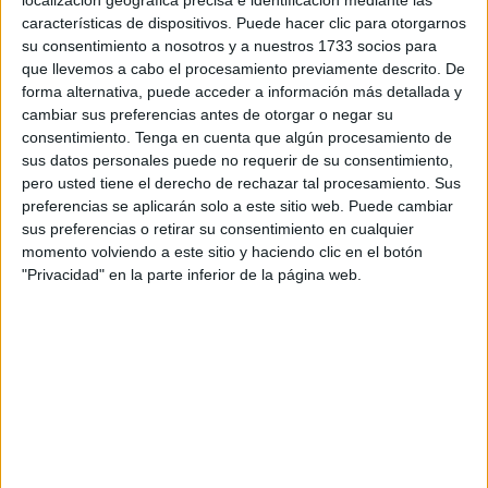
localización geográfica precisa e identificación mediante las
Búsqueda de perfiles
características de dispositivos. Puede hacer clic para otorgarnos
su consentimiento a nosotros y a nuestros 1733 socios para
que llevemos a cabo el procesamiento previamente descrito. De
Otra de las labores que se acometen es la búsqueda de un
forma alternativa, puede acceder a información más detallada y
psiquiatra infantil
que cubra
a la sanitaria que
cambiar sus preferencias antes de otorgar o negar su
actualmente está ausente por una baja
. Se estudia la
consentimiento.
Tenga en cuenta que algún procesamiento de
sus datos personales puede no requerir de su consentimiento,
incorporación de un residente de cuarto año que se
pero usted tiene el derecho de rechazar tal procesamiento. Sus
prepara en el presente en esta materia una vez que
preferencias se aplicarán solo a este sitio web. Puede cambiar
finalice su periodo formativo.
sus preferencias o retirar su consentimiento en cualquier
momento volviendo a este sitio y haciendo clic en el botón
Mientras tanto, se intenta cubrir este servicio Infanto-
"Privacidad" en la parte inferior de la página web.
Juvenil con la atención a través de la empresa con la que
se ha firmado el convenio anteriormente citado. “Los niños
que precisan evaluaciones desde esta sede son derivados
allí”, expone.
Son asistidos también por la psicóloga
que está en la ciudad
. “La respuesta tras la consulta debe
ser de tres días”, señala.
Este perfil junto al del facultativo se completaría con una