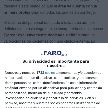
traslada a este periódico que
el área ya cuenta con la
primera profesional
de todos los que están por llegar.
El estreno del personal dedicado a esta rama aún por
definir es una psicóloga que se incorporó hace dos meses.
Ejerce “exclusivamente dedicada a ello”
y canaliza
valoraciones de pacientes con una clínica externa. La
intención es “darle forma y estructura” a este espacio
independientemente del inicio de las obras.
Su privacidad es importante para
Las últimas “incapacidades sobrevenidas” en psiquiatría
nosotros
llevaron a un concierto con Hospiten, un centro localizado
Nosotros y nuestros 1733
socios
almacenamos y/o accedemos
en Estepona, tal y como explica. “Existen serios
a información en un dispositivo, como cookies, y procesamos
problemas”, admite. “No de nuestra competencia, pero sí
datos personales, como identificadores únicos e información
estándar enviada por un dispositivo para publicidad y contenido
que están reconocidos.
La situación de la especialidad
personalizado, medición de publicidad y contenido,
no pasa por los momentos más dulces
, entre comillas”,
investigación de audiencia y desarrollo de servicios.
Con su
incide.
permiso, nosotros y nuestros socios podemos utilizar datos de