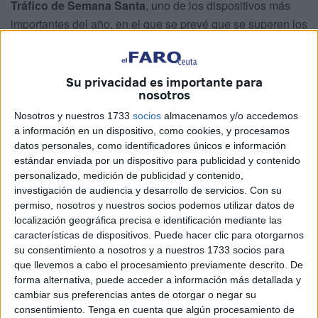
Tráfico de Semana Santa
, uno de los dispositivos más
importantes del año, en el que se prevé que se superen los
17 millones de desplazamientos de largo recorrido por
carretera
hasta el próximo 6 de abril.
En el caso de
Ceuta
, se esperan muchas salidas hacia la península con
Su privacidad es importante para
nosotros
motivo de las vacaciones.
Nosotros y nuestros 1733
socios
almacenamos y/o accedemos
Se trata del primer gran éxodo del año, coincidiendo con
a información en un dispositivo, como cookies, y procesamos
varios días festivos
en distintas comunidades
datos personales, como identificadores únicos e información
estándar enviada por un dispositivo para publicidad y contenido
autónomas, lo que provocará un aumento significativo de
personalizado, medición de publicidad y contenido,
la circulación en las principales vías del país.
investigación de audiencia y desarrollo de servicios.
Con su
permiso, nosotros y nuestros socios podemos utilizar datos de
Solo en la primera fase del operativo, que se desarrollará
localización geográfica precisa e identificación mediante las
entre el viernes 27 y el domingo 29 de marzo, se esperan
características de dispositivos. Puede hacer clic para otorgarnos
4,3 millones de movimientos
.
su consentimiento a nosotros y a nuestros 1733 socios para
que llevemos a cabo el procesamiento previamente descrito. De
forma alternativa, puede acceder a información más detallada y
Dos fases para gestionar millones
cambiar sus preferencias antes de otorgar o negar su
de desplazamientos
consentimiento.
Tenga en cuenta que algún procesamiento de