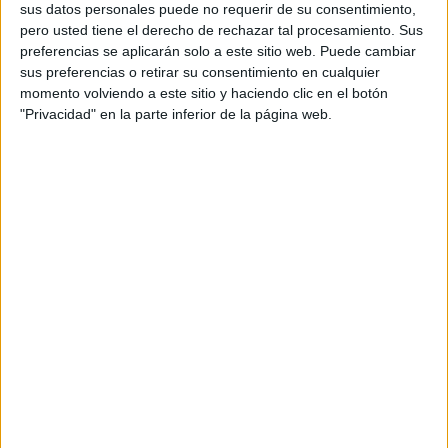
sus datos personales puede no requerir de su consentimiento,
pero usted tiene el derecho de rechazar tal procesamiento. Sus
La operación se divide en
dos fases diferenciadas
para
preferencias se aplicarán solo a este sitio web. Puede cambiar
gestionar el intenso tráfico previsto durante estos días.
sus preferencias o retirar su consentimiento en cualquier
momento volviendo a este sitio y haciendo clic en el botón
La primera fase tendrá lugar durante el primer fin de
"Privacidad" en la parte inferior de la página web.
semana, mientras que la segunda se desarrollará entre el
miércoles 1 de abril y la medianoche del lunes 6 de
abril
, coincidiendo con el mayor volumen de
desplazamientos por el retorno de las vacaciones.
Durante este periodo, Tráfico prevé importantes
retenciones en salidas de grandes ciudades, así como en
vías que conectan con destinos turísticos, zonas costeras y
segundas residencias.