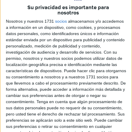
como los días no laborables
en distintas autonomías.
Su privacidad es importante para
nosotros
Todavía muchos se pregunta a estas alturas cuándo es
Nosotros y nuestros 1731
socios
almacenamos y/o accedemos
Semana Santa 2026.
Comenzará este domingo 29 de
a información en un dispositivo, como cookies, y procesamos
marzo
, correspondiente al
Domingo de Ramos
, y se
datos personales, como identificadores únicos e información
estándar enviada por un dispositivo para publicidad y contenido
prolongará hasta el
domingo 5 de abril
, día en el que se
personalizado, medición de publicidad y contenido,
celebra el
Domingo de Resurrección
.
investigación de audiencia y desarrollo de servicios.
Con su
permiso, nosotros y nuestros socios podemos utilizar datos de
Como es habitual, estas fechas vienen determinadas por
localización geográfica precisa e identificación mediante las
el calendario lunar y el
equinoccio de primavera
, lo que
características de dispositivos. Puede hacer clic para otorgarnos
explica que la celebración se sitúe siempre entre los
su consentimiento a nosotros y a nuestros 1731 socios para
que llevemos a cabo el procesamiento previamente descrito. De
meses de marzo y abril.
forma alternativa, puede acceder a información más detallada y
cambiar sus preferencias antes de otorgar o negar su
A lo largo de estos días se suceden las principales
consentimiento.
Tenga en cuenta que algún procesamiento de
jornadas de la Semana Santa. Tras el inicio el 29 de
sus datos personales puede no requerir de su consentimiento,
marzo, el Lunes Santo tendrá lugar el 30 de marzo,
pero usted tiene el derecho de rechazar tal procesamiento. Sus
seguido del Martes Santo el 31.
preferencias se aplicarán solo a este sitio web. Puede cambiar
sus preferencias o retirar su consentimiento en cualquier