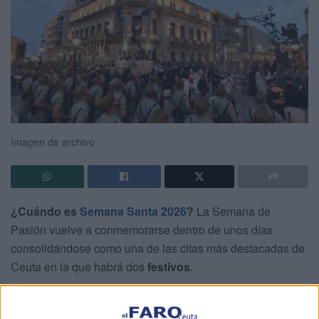
Imagen de archivo
¿Cuándo es
Semana Santa 2026
?
La Semana de
Pasión vuelve a conmemorarse dentro de unos días
consolidándose como una de las citas más destacadas de
Ceuta en la que habrá dos
festivos
.
Esta festividad, que cada año cambia de fecha, cuenta con
jornadas clave que marcan tanto
el
calendario
religioso