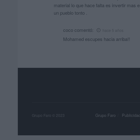
material lo que hace falta es invertir mas 
un pueblo tonto .
coco
comentó:
hace 5 años
Mohamed escupes hacia arriba!!
Grupo Faro
Publicida
Grupo Faro © 2023