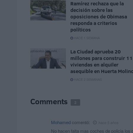
Ramírez rechaza que la
decisión sobre las
oposiciones de Obimasa
responda a criterios
políticos
HACE 1 SEMANA
La Ciudad aprueba 20
millones para construir 1
viviendas en alquiler
asequible en Huerta Molin
HACE 2 SEMANAS
Comments
2
Mohamed
comentó:
hace 5 años
No hacen falta mas coches de policia los 