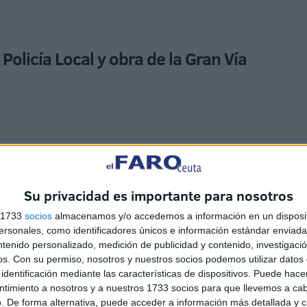
Policía Local y obra de la Gran Vía
os para la contratación de vehículos de patrulla y
Su privacidad es importante para nosotros
nde comprar 12 coches y 2 furgones para la Unidad de
ón de sus funciones por parte de los agentes.
s 1733
socios
almacenamos y/o accedemos a información en un disposit
sonales, como identificadores únicos e información estándar enviada 
ntenido personalizado, medición de publicidad y contenido, investigaci
os.
Con su permiso, nosotros y nuestros socios podemos utilizar datos 
identificación mediante las características de dispositivos. Puede hacer
ntimiento a nosotros y a nuestros 1733 socios para que llevemos a ca
. De forma alternativa, puede acceder a información más detallada y 