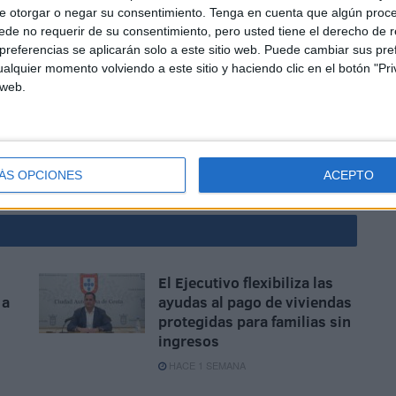
e otorgar o negar su consentimiento.
Tenga en cuenta que algún proc
más que continúa abierto el expediente informativo tras
de no requerir de su consentimiento, pero usted tiene el derecho de r
referencias se aplicarán solo a este sitio web. Puede cambiar sus pref
r Endesa y respecto de la obra de
la Gran Vía
, se confía
alquier momento volviendo a este sitio y haciendo clic en el botón "Pri
ta la colocación de unas rejas en los Trinitarios, cuyo
 web.
 dinero de la obra está entre 7 y 8 millones, ya que la
 coste final.
ÁS OPCIONES
ACEPTO
El Ejecutivo flexibiliza las
 a
ayudas al pago de viviendas
protegidas para familias sin
ingresos
HACE 1 SEMANA