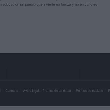
en educacion un pueblo que invierte en fuerza y no en culto es
d
Contacto
Aviso legal – Protección de datos
Política de cookies
P