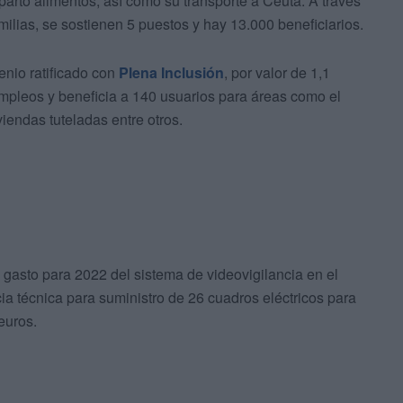
reparto alimentos, así como su transporte a Ceuta. A través
milias, se sostienen 5 puestos y hay 13.000 beneficiarios.
nio ratificado con
Plena Inclusión
, por valor de 1,1
mpleos y beneficia a 140 usuarios para áreas como el
viendas tuteladas entre otros.
 gasto para 2022 del sistema de videovigilancia en el
ia técnica para suministro de 26 cuadros eléctricos para
euros.