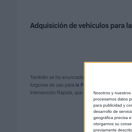
Adquisición de vehículos para la 
También se ha anunciado el gasto de 420.000 eur
furgones de uso para
la Policía Local
. Se prete
Intervención Rápida, que sirvan para la realizaci
Nosotros y nuestro
procesamos datos per
para publicidad y co
desarrollo de servici
geográfica precisa e 
otorgarnos su conse
previamente descrito