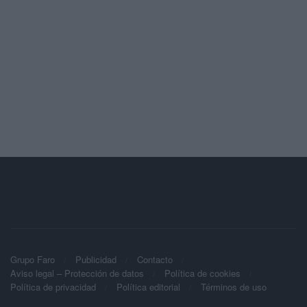
Grupo Faro
Publicidad
Contacto
Aviso legal – Protección de datos
Política de cookies
Política de privacidad
Política editorial
Términos de uso