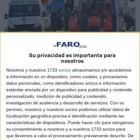
Su privacidad es importante para
nosotros
Imagen de archivo
Nosotros y nuestros 1733
socios
almacenamos y/o accedemos
a información en un dispositivo, como cookies, y procesamos
datos personales, como identificadores únicos e información
estándar enviada por un dispositivo para publicidad y contenido
Tras la reunión mantenida entre el presidente de la Ciudad
personalizado, medición de publicidad y contenido,
y los diferentes consejeros, por parte de la Consejería de
investigación de audiencia y desarrollo de servicios.
Con su
permiso, nosotros y nuestros socios podemos utilizar datos de
Presidencia y Gobernación se ha procedido a la
localización geográfica precisa e identificación mediante las
aprobación definitiva en Ceuta del
Plan Territorial de
características de dispositivos. Puede hacer clic para otorgarnos
Emergencias
para ser homologado por el Consejo
su consentimiento a nosotros y a nuestros 1733 socios para
Nacional de Protección Civil.
que llevemos a cabo el procesamiento previamente descrito. De