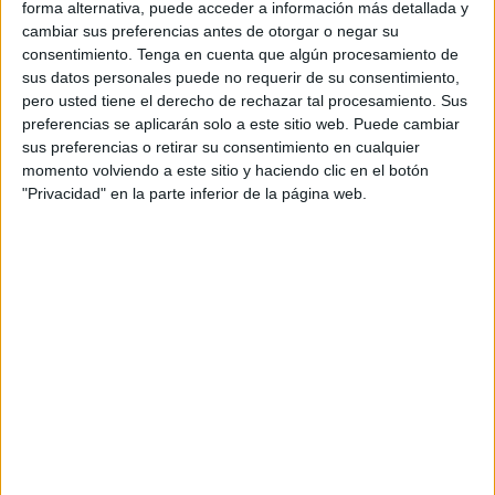
forma alternativa, puede acceder a información más detallada y
Así lo ha asegurado el portavoz del Ejecutivo local,
cambiar sus preferencias antes de otorgar o negar su
consentimiento.
Tenga en cuenta que algún procesamiento de
Alejandro Ramírez, a los medios de comunicación tras la
sus datos personales puede no requerir de su consentimiento,
celebración del
Consejo de Gobierno
.
pero usted tiene el derecho de rechazar tal procesamiento. Sus
preferencias se aplicarán solo a este sitio web. Puede cambiar
Además, ha señalado que la homologación por parte del
sus preferencias o retirar su consentimiento en cualquier
Consejo Nacional de
Protección Civil
es “un trámite
momento volviendo a este sitio y haciendo clic en el botón
necesario para su implementación definitiva para lo que
"Privacidad" en la parte inferior de la página web.
también será necesario dar cuenta en el pleno de la
Asamblea.
Respecto al Plan Territorial de Emergencias, Ramírez ha
explicado que se trata de un “documento técnico que
constituye un
instrumento básico de respuesta
para
hacer frente a cualquier situación de emergencia colectiva
que se produzca en nuestra ciudad, con excepción de las
que sean declaradas de interés nacional”.
De este modo, “es un recurso técnico marco para la