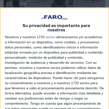
Su privacidad es importante para
Foto: Quino
nosotros
Nosotros y nuestros 1733
socios
almacenamos y/o accedemos
a información en un dispositivo, como cookies, y procesamos
datos personales, como identificadores únicos e información
Casi dos meses y medio después del inicio de su huelga,
estándar enviada por un dispositivo para publicidad y contenido
personalizado, medición de publicidad y contenido,
el Sindicato Médico de Ceuta llamó ayer a la ciudadanía a
investigación de audiencia y desarrollo de servicios.
Con su
secundar sus movilizaciones ante la Delegación del
permiso, nosotros y nuestros socios podemos utilizar datos de
Gobierno. Atendieron su reclamación unas 400 personas.
localización geográfica precisa e identificación mediante las
Después de diez semanas presionando al Ingesa a costa
características de dispositivos. Puede hacer clic para otorgarnos
de la cancelación de miles de consultas e intervenciones
su consentimiento a nosotros y a nuestros 1733 socios para
que llevemos a cabo el procesamiento previamente descrito. De
pese a no llegar casi nunca ni a la decena el número de
forma alternativa, puede acceder a información más detallada y
seguidores del paro cada día, los facultativos que
cambiar sus preferencias antes de otorgar o negar su
reclaman percibir el plus de exclusividad aunque también
consentimiento.
Tenga en cuenta que algún procesamiento de
tengan consultas privadas pidieron ayer el apoyo de la
sus datos personales puede no requerir de su consentimiento,