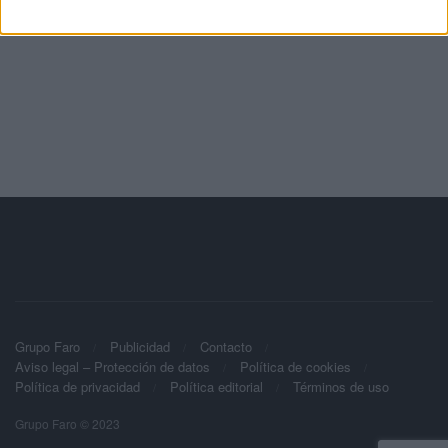
Grupo Faro
Publicidad
Contacto
Aviso legal – Protección de datos
Política de cookies
Política de privacidad
Política editorial
Términos de uso
Grupo Faro © 2023