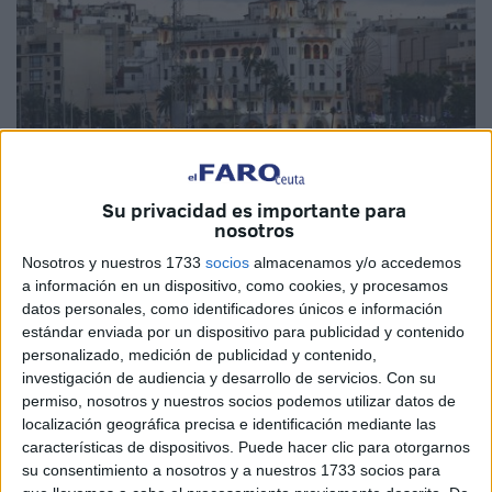
Su privacidad es importante para
nosotros
Imagen de archivo
Nosotros y nuestros 1733
socios
almacenamos y/o accedemos
a información en un dispositivo, como cookies, y procesamos
datos personales, como identificadores únicos e información
estándar enviada por un dispositivo para publicidad y contenido
Muchos asociados y alumnos en formación ya han sido
personalizado, medición de publicidad y contenido,
informados de que la
Confederación de Empresarios de
investigación de audiencia y desarrollo de servicios.
Con su
Ceuta
ha trasladado su sede al histórico Edificio Trujillo,
permiso, nosotros y nuestros socios podemos utilizar datos de
localización geográfica precisa e identificación mediante las
en el Paseo del Revellín, 1.
características de dispositivos. Puede hacer clic para otorgarnos
su consentimiento a nosotros y a nuestros 1733 socios para
El motivo del traslado no es otro que la propia crisis que ha