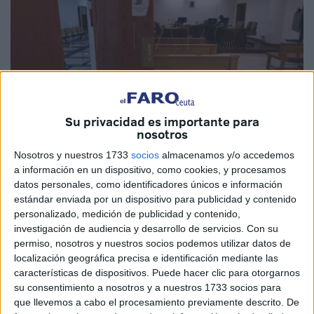
Su privacidad es importante para
nosotros
Imagen de archivo
Nosotros y nuestros 1733
socios
almacenamos y/o accedemos
a información en un dispositivo, como cookies, y procesamos
datos personales, como identificadores únicos e información
estándar enviada por un dispositivo para publicidad y contenido
personalizado, medición de publicidad y contenido,
La titular del
Juzgado
de lo Penal número 1 de Ceuta
investigación de audiencia y desarrollo de servicios.
Con su
condenó a J.J.S.S. por un delito de
hurto
de uso de
permiso, nosotros y nuestros socios podemos utilizar datos de
vehículo.
localización geográfica precisa e identificación mediante las
características de dispositivos. Puede hacer clic para otorgarnos
El acusado reconoció los hechos y aceptó la pena de 3
su consentimiento a nosotros y a nuestros 1733 socios para
meses de multa a razón de 5 euros diarios, con un día de
que llevemos a cabo el procesamiento previamente descrito. De