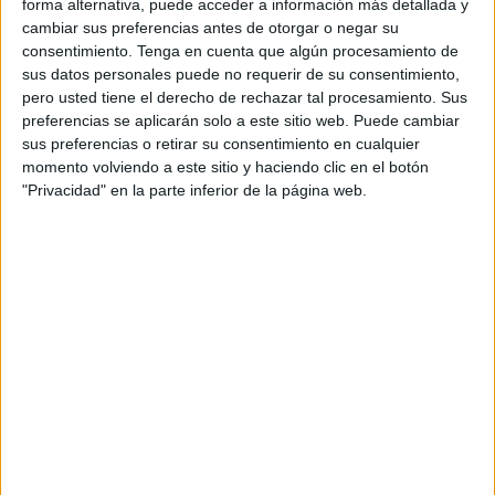
forma alternativa, puede acceder a información más detallada y
prisión cada dos cuotas no satisfecha. El ahora
cambiar sus preferencias antes de otorgar o negar su
condenado
señaló que era insolvente por lo que la
consentimiento.
Tenga en cuenta que algún procesamiento de
responsabilidad personal subsidiaria será en trabajos en
sus datos personales puede no requerir de su consentimiento,
beneficio de la comunidad.
pero usted tiene el derecho de rechazar tal procesamiento. Sus
preferencias se aplicarán solo a este sitio web. Puede cambiar
Los hechos a los que se hizo referencia en esta
sus preferencias o retirar su consentimiento en cualquier
momento volviendo a este sitio y haciendo clic en el botón
conformidad ocurrieron entre el 9 y 10 de noviembre del
"Privacidad" en la parte inferior de la página web.
año pasado. El acusado, sobre las 20:30 horas y las 08:45
horas del día siguiente, se llevó una
motocicleta
con
ánimo de usarla pero no de apropiarse definitivamente de
la misma.
La motocicleta de la víctima, valorada en 1.640 euros, la
había dejado estacionada en la calle Pepe Remigio. El
acusado dejó abandonada ese mismo día la motocicleta
en la Barriada Erquicia, lugar donde fue hallada y devuelta
a su propietario.