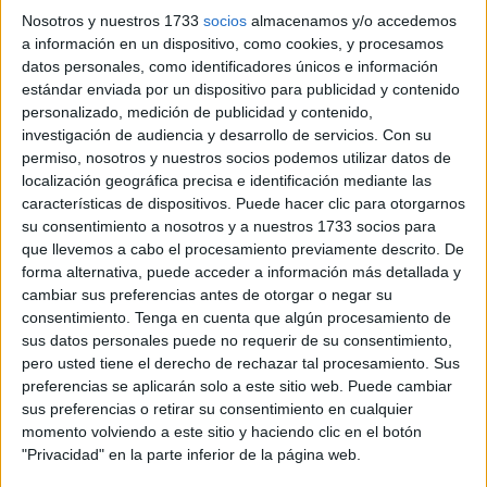
de responsabilidad civil solidaria de la Agrupación Mutural
Nosotros y nuestros 1733
socios
almacenamos y/o accedemos
Aseguradora, se fija una cuantía de 400.000 euros más
a información en un dispositivo, como cookies, y procesamos
intereses, tal y como se recoge en la sentencia a cuyo
datos personales, como identificadores únicos e información
estándar enviada por un dispositivo para publicidad y contenido
contenido íntegro ha tenido acceso El Faro de Ceuta, en la
personalizado, medición de publicidad y contenido,
que no se contemplan medidas de inhabilitación para
investigación de audiencia y desarrollo de servicios.
Con su
ejercer la profesión.
permiso, nosotros y nuestros socios podemos utilizar datos de
localización geográfica precisa e identificación mediante las
Fiscalía había solicitado una pena de 3 años de
características de dispositivos. Puede hacer clic para otorgarnos
prisión
, al considerar la existencia de un delito de
su consentimiento a nosotros y a nuestros 1733 socios para
que llevemos a cabo el procesamiento previamente descrito. De
homicidio por imprudencia grave así como una
forma alternativa, puede acceder a información más detallada y
inhabilitación de 5 años; petición similar a la que formuló
cambiar sus preferencias antes de otorgar o negar su
la Acusación Particular.
consentimiento.
Tenga en cuenta que algún procesamiento de
sus datos personales puede no requerir de su consentimiento,
La magistrada considera probado que el acusado
pero usted tiene el derecho de rechazar tal procesamiento. Sus
“diagnosticó erróneamente” al capitán S.B. de dolor
preferencias se aplicarán solo a este sitio web. Puede cambiar
sus preferencias o retirar su consentimiento en cualquier
torácico “con coronarias sin lesiones, cuando en realidad
momento volviendo a este sitio y haciendo clic en el botón
padecía un angor de esfuerzo”. En consecuencia con ese
"Privacidad" en la parte inferior de la página web.
mal diagnóstico, no le restringió la práctica de actividad