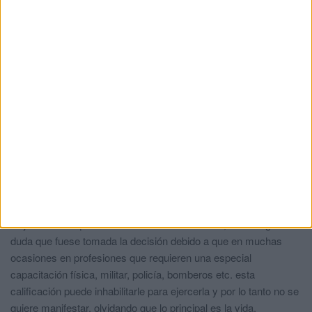
Yo
comentó:
hace 4 años
Hay escasez de médicos, por lo que inhabilitación no creo que
sea la solución, una multa no está mal, cualquiera se puede
equivocar, y en esta profesión más, quién va a querer ser
médico sino.
Realista
comentó:
hace 4 años
Pero que sean médicos buenos......que en este caso ha
perdido la vida una persona...... cuéntaselo a sus seres
queridos a ver qué te dicen
Pescador
comentó:
hace 4 años
Dejando claro que el resultado final fue erróneo, solo surge la
duda que fuese tomada la decisión debido a que en muchas
ocasiones en profesiones que requieren una especial
capacitación física, militar, policía, bomberos etc. esta
calificación puede inhabilitarle para ejercerla y por lo tanto no se
quiere manifestar, olvidando que lo principal es la vida.