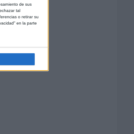
esamiento de sus
echazar tal
erencias o retirar su
vacidad" en la parte