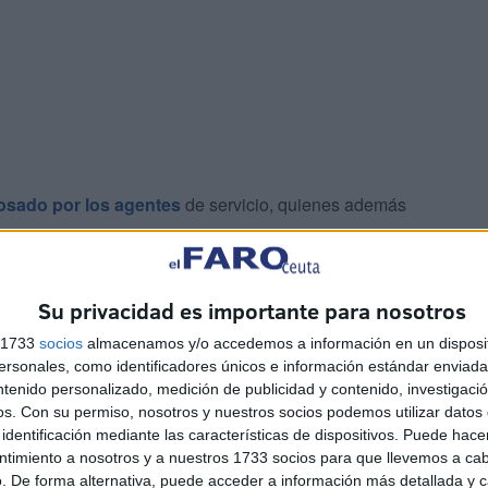
posado por los agentes
de servicio, quienes además
tervenida
Su privacidad es importante para nosotros
s 1733
socios
almacenamos y/o accedemos a información en un disposit
sonales, como identificadores únicos e información estándar enviada 
ntenido personalizado, medición de publicidad y contenido, investigaci
os.
Con su permiso, nosotros y nuestros socios podemos utilizar datos 
identificación mediante las características de dispositivos. Puede hacer
ntimiento a nosotros y a nuestros 1733 socios para que llevemos a ca
. De forma alternativa, puede acceder a información más detallada y 
ra ciudad impuso una condena de 2 años de cárcel