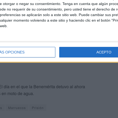
e otorgar o negar su consentimiento.
Tenga en cuenta que algún proc
 y la Defensa que pasó por el reconocimiento por parte
de no requerir de su consentimiento, pero usted tiene el derecho de r
 los derechos de los ciudadanos extranjeros.
referencias se aplicarán solo a este sitio web. Puede cambiar sus pref
alquier momento volviendo a este sitio y haciendo clic en el botón "Pri
 web.
n periodo de dos años en el que, de cometer algún
ala acordó también la intervención de la moto náutica
á a ser controlada por la administración.
ÁS OPCIONES
ACEPTO
El día en el que la Benemérita detuvo al ahora
s en moto de agua.
os
Marruecos
Prisión