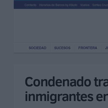
Contacto
Horarios de Barcos by Kikoto
Vuelos
Sorteo Cruz
SOCIEDAD
SUCESOS
FRONTERA
J
Condenado tras
inmigrantes en