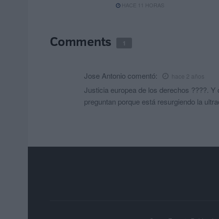
HACE 11 HORAS
Comments
1
Jose Antonio
comentó:
hace 2 años
Justicia europea de los derechos ????. Y 
preguntan porque está resurgiendo la ultrader