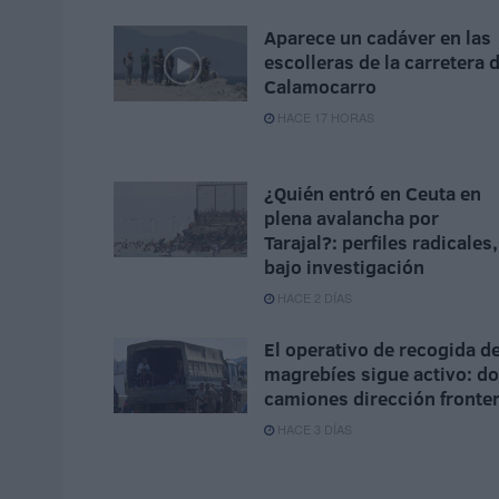
Aparece un cadáver en las
escolleras de la carretera 
Calamocarro
HACE 17 HORAS
¿Quién entró en Ceuta en
plena avalancha por
Tarajal?: perfiles radicales,
bajo investigación
HACE 2 DÍAS
El operativo de recogida d
magrebíes sigue activo: d
camiones dirección fronte
HACE 3 DÍAS