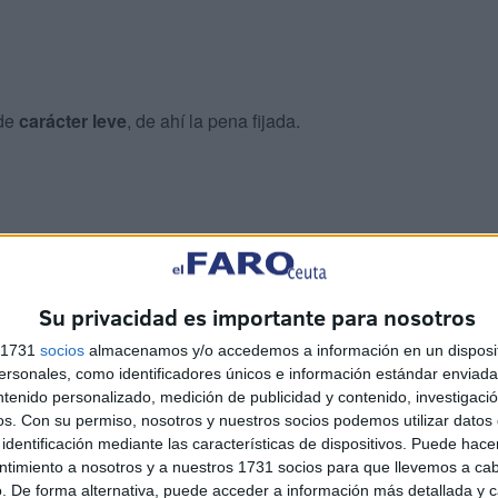
 de
carácter leve
, de ahí la pena fijada.
cusión
entre dos personas. Después de la misma, uno
en su coche tras
atropellar
al otro implicado
.
Su privacidad es importante para nosotros
s 1731
socios
almacenamos y/o accedemos a información en un disposit
sonales, como identificadores únicos e información estándar enviada 
ntenido personalizado, medición de publicidad y contenido, investigaci
os.
Con su permiso, nosotros y nuestros socios podemos utilizar datos 
identificación mediante las características de dispositivos. Puede hacer
ó la huida
del lugar. Hasta la zona acudieron distintas
ntimiento a nosotros y a nuestros 1731 socios para que llevemos a ca
. De forma alternativa, puede acceder a información más detallada y 
rocedieron a la detención del conductor, justo en el