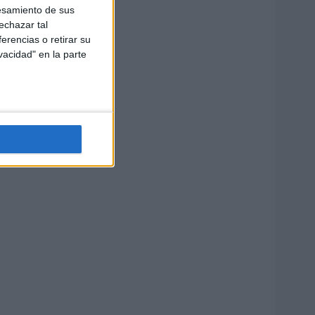
esamiento de sus
echazar tal
erencias o retirar su
vacidad" en la parte