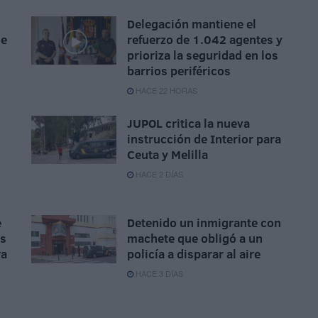
Delegación mantiene el
de
refuerzo de 1.042 agentes y
prioriza la seguridad en los
barrios periféricos
HACE 22 HORAS
JUPOL critica la nueva
instrucción de Interior para
Ceuta y Melilla
HACE 2 DÍAS
e
Detenido un inmigrante con
os
machete que obligó a un
ra
policía a disparar al aire
HACE 3 DÍAS