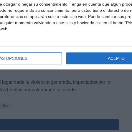
e otorgar o negar su consentimiento.
Tenga en cuenta que algún proc
e su vehículo.
de no requerir de su consentimiento, pero usted tiene el derecho de r
referencias se aplicarán solo a este sitio web. Puede cambiar sus pref
alquier momento volviendo a este sitio y haciendo clic en el botón "Pri
 web.
iciales
para responder de los hechos, permaneciendo
ÁS OPCIONES
ACEPTO
al juzgado, en donde hoy ha tenido lugar este acuerdo.
 lugar dada la violencia generada, impactados por lo
los hechos para elaborar el atestado.
ráfico