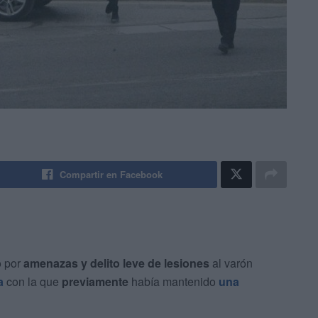
Compartir en Facebook
o por
amenazas y delito leve de lesiones
al varón
a
con la que
previamente
había mantenido
una