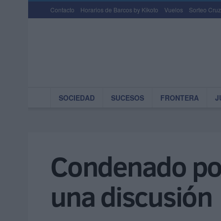
Contacto
Horarios de Barcos by Kikoto
Vuelos
Sorteo Cruz
SOCIEDAD
SUCESOS
FRONTERA
J
Condenado por 
una discusión