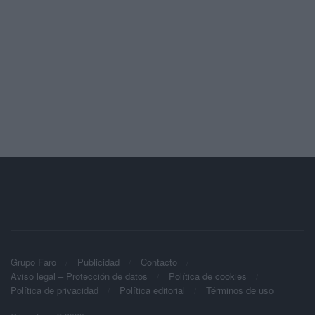
Grupo Faro
Publicidad
Contacto
Aviso legal – Protección de datos
Política de cookies
Política de privacidad
Política editorial
Términos de uso