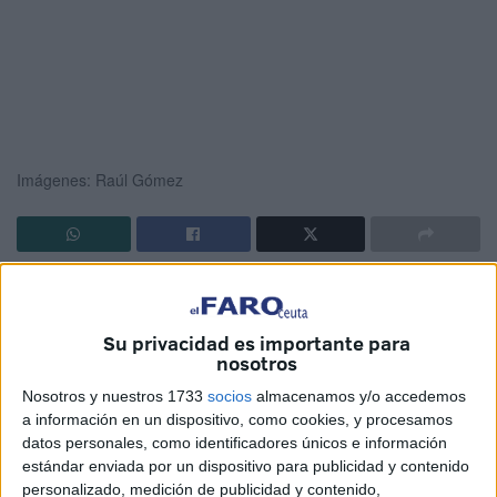
Imágenes: Raúl Gómez
Arranca la
Feria 2019
y con ella el concurso más divertido:
'¿A qué no sabes?' En el primer día de nuestras Fiestas
Su privacidad es importante para
Patronales, el equipo de FAROTV ha recorrido las calles
nosotros
del recinto para encontrar valientes que conozcan las
Nosotros y nuestros 1733
socios
almacenamos y/o accedemos
respuestas a cambio de increíbles regalos.
a información en un dispositivo, como cookies, y procesamos
datos personales, como identificadores únicos e información
Con la portada iluminada y las casetas empezando a
estándar enviada por un dispositivo para publicidad y contenido
llenarse, se ha iniciado el concurso, el primer participante
personalizado, medición de publicidad y contenido,