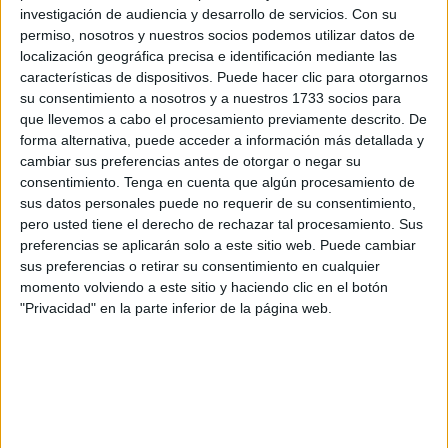
ha sido Antonio José Molina que junto a su hijo Raúl ha
investigación de audiencia y desarrollo de servicios.
Con su
sabido responder a la primera pregunta de la noche:
permiso, nosotros y nuestros socios podemos utilizar datos de
localización geográfica precisa e identificación mediante las
características de dispositivos. Puede hacer clic para otorgarnos
Pregunta #1: ¿Quién asume actualmente las
su consentimiento a nosotros y a nuestros 1733 socios para
responsabilidades en el área de Festejos de la
que llevemos a cabo el procesamiento previamente descrito. De
Ciudad?
Respuesta: Adela Nieto
forma alternativa, puede acceder a información más detallada y
cambiar sus preferencias antes de otorgar o negar su
consentimiento.
Tenga en cuenta que algún procesamiento de
A pesar de la confusión del pequeño sobre el cargo del
sus datos personales puede no requerir de su consentimiento,
presidente de la Ciudad, esta familia se ha llevado a casa
pero usted tiene el derecho de rechazar tal procesamiento. Sus
por cortesía de FAROTV una cristalería de 36 piezas de
preferencias se aplicarán solo a este sitio web. Puede cambiar
Bohemia.
sus preferencias o retirar su consentimiento en cualquier
momento volviendo a este sitio y haciendo clic en el botón
Para la segunda pregunta, ha participado una familia al
"Privacidad" en la parte inferior de la página web.
completo. Y de esa manera, en familia, han dado con la
solución.
Pregunta #2: El Centro Comercial Parque Ceuta ha
cambiado su imagen recientemente, ¿cuál es el