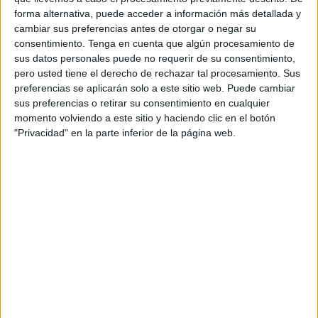
forma alternativa, puede acceder a información más detallada y
Estos productos cayeron en un 38,3% en la media
cambiar sus preferencias antes de otorgar o negar su
consentimiento.
Tenga en cuenta que algún procesamiento de
nacional, pero Ceuta supera aún más esta media y se
sus datos personales puede no requerir de su consentimiento,
encuentra con un 44,4%. La ciudad caballa se sitúa por
pero usted tiene el derecho de rechazar tal procesamiento. Sus
estadísticas en los puestos intermedios en cuanto a
preferencias se aplicarán solo a este sitio web. Puede cambiar
Comunidades y Ciudad Autónomas se refiere.
Melilla
es la
sus preferencias o retirar su consentimiento en cualquier
más afectada en este sentido, ya que sus compraventas
momento volviendo a este sitio y haciendo clic en el botón
"Privacidad" en la parte inferior de la página web.
caen hasta un 73,6%. La menos afectada es Cantabria con
un 21%.
El pasado abril se inscribieron en los registros de la
propiedad de toda España 25.483 compraventas de
vivienda, un 38,3% menos que en el mismo mes de 2019.
Se trata la mayor caída de la serie histórica de los
registradores, que arranca en 2004 y es la fuente de la que
bebe la estadística oficial del INE. Las cifras de abril
refrendan esa anomalía en la que se han instalado la
economía, en general, y el mercado inmobiliario, en