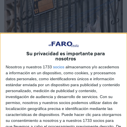
Su privacidad es importante para
nosotros
Imagen de archivo
Nosotros y nuestros 1733
socios
almacenamos y/o accedemos
a información en un dispositivo, como cookies, y procesamos
datos personales, como identificadores únicos e información
estándar enviada por un dispositivo para publicidad y contenido
En medio de la
pandemia
hay datos alarmantes en
personalizado, medición de publicidad y contenido,
muchos sectores, hoy nos encontramos con el de la
investigación de audiencia y desarrollo de servicios.
Con su
permiso, nosotros y nuestros socios podemos utilizar datos de
vivienda
. El Instituto Nacional de Estadística (
INE
) ha
localización geográfica precisa e identificación mediante las
realizado un estudio comparativo entre los meses de abril
características de dispositivos. Puede hacer clic para otorgarnos
de este año 2020 y el del 2019, en cuanto a compraventas
su consentimiento a nosotros y a nuestros 1733 socios para
de vivienda se refiere.
que llevemos a cabo el procesamiento previamente descrito. De