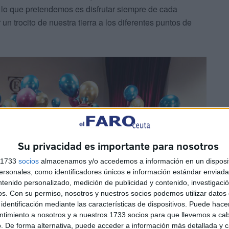
lo que pretendemos es disfrutar siempre de cada
r un trocito de nuestra tierra a los diferentes puntos de
Su privacidad es importante para nosotros
s 1733
socios
almacenamos y/o accedemos a información en un disposit
sonales, como identificadores únicos e información estándar enviada 
ntenido personalizado, medición de publicidad y contenido, investigaci
os.
Con su permiso, nosotros y nuestros socios podemos utilizar datos 
identificación mediante las características de dispositivos. Puede hacer
ntimiento a nosotros y a nuestros 1733 socios para que llevemos a ca
. De forma alternativa, puede acceder a información más detallada y 