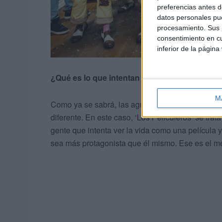
preferencias antes d
datos personales pue
procesamiento. Sus p
consentimiento en cu
inferior de la página
¿Qué es lo que intentan transmitir en sus ac
M
Como ya se sabrá, las agrupaciones cada año re
diferente. En este caso, ‘Los Peliculeros’ se tr
gente que intenta ver la vida como una película y
sea más protagonista que él mismo. Ese es el m