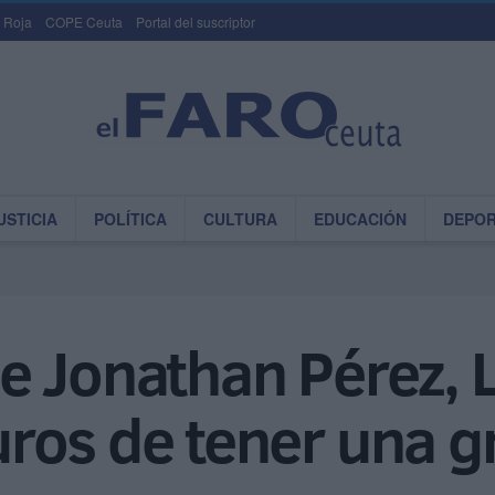
 Roja
COPE Ceuta
Portal del suscriptor
USTICIA
POLÍTICA
CULTURA
EDUCACIÓN
DEPO
 Jonathan Pérez, L
ros de tener una g