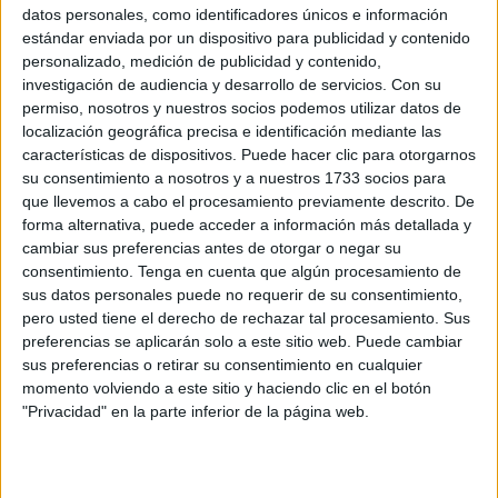
datos personales, como identificadores únicos e información
estándar enviada por un dispositivo para publicidad y contenido
La
Guardia Civil
ha publicado un vídeo explicativo en sus
personalizado, medición de publicidad y contenido,
redes sociales con el cual pretende despejar cualquier
investigación de audiencia y desarrollo de servicios.
Con su
duda que pueda surgir a quienes tengan previsto subir a
permiso, nosotros y nuestros socios podemos utilizar datos de
su mascota a un turismo.
localización geográfica precisa e identificación mediante las
características de dispositivos. Puede hacer clic para otorgarnos
Arnés
su consentimiento a nosotros y a nuestros 1733 socios para
que llevemos a cabo el procesamiento previamente descrito. De
forma alternativa, puede acceder a información más detallada y
Tal y como informa un agente de la Benemérita delante de
cambiar sus preferencias antes de otorgar o negar su
un coche con un perro para hacer la demostración, se
consentimiento.
Tenga en cuenta que algún procesamiento de
sus datos personales puede no requerir de su consentimiento,
puede hacer de forma reglamentaria dentro del vehículo de
pero usted tiene el derecho de rechazar tal procesamiento. Sus
la siguiente forma: con un arnés y un cinturón de seguridad
preferencias se aplicarán solo a este sitio web. Puede cambiar
anclado al cinturón; y con un transportín.
sus preferencias o retirar su consentimiento en cualquier
momento volviendo a este sitio y haciendo clic en el botón
Cinturón
"Privacidad" en la parte inferior de la página web.
El
cinturón
se ancla igual que el cinturón de seguridad y