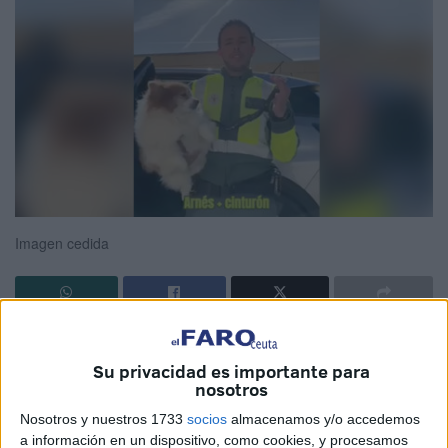
Imagen cedida
¿Cómo llevar a tu
perro
de forma correcta en el
coche
?
Eso mismo se preguntan muchos vecinos de Ceuta
Su privacidad es importante para
nosotros
cuando
viajan con sus 'peludos' a bordo de un
automóvil
,
por motivos de seguridad y para evitar el pago
Nosotros y nuestros 1733
socios
almacenamos y/o accedemos
a información en un dispositivo, como cookies, y procesamos
de multas.