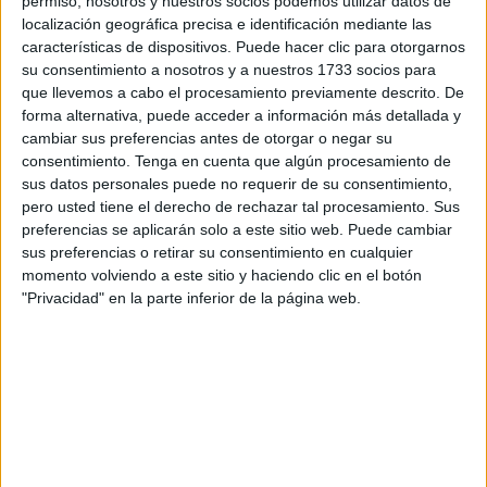
permiso, nosotros y nuestros socios podemos utilizar datos de
localización geográfica precisa e identificación mediante las
características de dispositivos. Puede hacer clic para otorgarnos
La elección de uno u otro depende del tamaño y tupo del
su consentimiento a nosotros y a nuestros 1733 socios para
animal. En general la mejor forma de llevar mascotas, si
que llevemos a cabo el procesamiento previamente descrito. De
éstas son pequeñas, es en su transportín en el suelo del
forma alternativa, puede acceder a información más detallada y
cambiar sus preferencias antes de otorgar o negar su
vehículo. Si la mascota es grande, lo mejor es colocar el
consentimiento.
Tenga en cuenta que algún procesamiento de
transportín en el maletero en posición transversal a la
sus datos personales puede no requerir de su consentimiento,
dirección de la marcha. Preferible en este caso, para
pero usted tiene el derecho de rechazar tal procesamiento. Sus
mayor seguridad, combinar este sistema con la rejilla
preferencias se aplicarán solo a este sitio web. Puede cambiar
sus preferencias o retirar su consentimiento en cualquier
divisoria.
momento volviendo a este sitio y haciendo clic en el botón
"Privacidad" en la parte inferior de la página web.
En cualquier caso, utilice siempre un sistema de sujeción
adecuado, no deje que el animal vaya en brazos, consulte
al veterinario cómo prevenir mareos, no deje a su mascota
en el interior del vehículo con altas temperaturas y cuando
abra el portón o la puerta, prevea situaciones de riesgo, ya
que el animal puede salir corriendo.