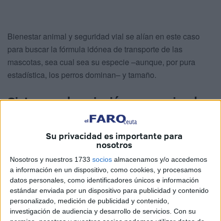
Bienestar animal y seguridad vial se alían en este caso
para buscar la fórmula idónea de transporte de las
mascotas, sea cual sea su especie –aunque, por pura
estadística, los perros dominan– y tamaño.
Sistemas de sujeción para animales
Existen varios sistemas de sujeción para animales
Su privacidad es importante para
disponibles para incorporar al vehículo, como detalla la
nosotros
Dirección General de
Tráfico
(DGT). Desde arneses de
Nosotros y nuestros 1733
socios
almacenamos y/o accedemos
uno o dos anclajes, a transportines en el suelo o maletero,
a información en un dispositivo, como cookies, y procesamos
pasando por rejillas rígidas para el maletero.
datos personales, como identificadores únicos e información
estándar enviada por un dispositivo para publicidad y contenido
personalizado, medición de publicidad y contenido,
investigación de audiencia y desarrollo de servicios.
Con su