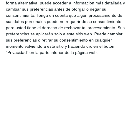
ha anunciado que este martes reunirá en el
Palacio
forma alternativa, puede acceder a información más detallada y
Autonómico
a las entidades y organismos que
cambiar sus preferencias antes de otorgar o negar su
consentimiento.
Tenga en cuenta que algún procesamiento de
compondrán el comité de control y seguimiento
frente al
sus datos personales puede no requerir de su consentimiento,
mosquito tigre
.
pero usted tiene el derecho de rechazar tal procesamiento. Sus
preferencias se aplicarán solo a este sitio web. Puede cambiar
Esto, tras haber detectado por primera vez la presencia de
sus preferencias o retirar su consentimiento en cualquier
esta especie durante el verano, en el marco del plan de
momento volviendo a este sitio y haciendo clic en el botón
vigilancia entomológica de vectores desarrollado por la
"Privacidad" en la parte inferior de la página web.
Consejería en colaboración
con Obimasa
, de la
Consejería de
Medio Ambiente
y Servicios Urbanos.
A la reunión de este martes han sido convocadas la
Consejería de Medio Ambiente y Servicios Urbanos, y sus
sociedades Obimasa y
Acemsa
, así como la Autoridad
Portuaria, la Confederación Hidrográfica del Guadalquivir
y la
Comandancia General
.
De igual manera, estará como ponente el catedrático de
Parasitología y Enfermedades Parasitarias en la