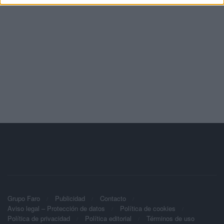
Grupo Faro
Publicidad
Contacto
Aviso legal – Protección de datos
Política de cookies
Política de privacidad
Política editorial
Términos de uso