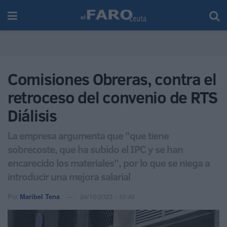
Comisiones Obreras, contra el
retroceso del convenio de RTS
Diálisis
La empresa argumenta que "que tiene
sobrecoste, que ha subido el IPC y se han
encarecido los materiales", por lo que se niega a
introducir una mejora salarial
Por
Maribel Tena
24/10/2023 - 10:49