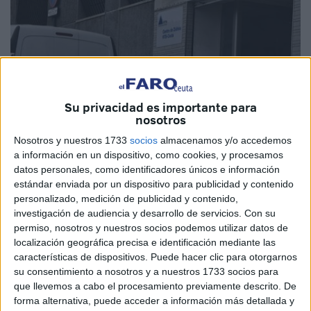
Su privacidad es importante para
nosotros
Nosotros y nuestros 1733
socios
almacenamos y/o accedemos
a información en un dispositivo, como cookies, y procesamos
datos personales, como identificadores únicos e información
estándar enviada por un dispositivo para publicidad y contenido
Imagen de archivo
personalizado, medición de publicidad y contenido,
investigación de audiencia y desarrollo de servicios.
Con su
permiso, nosotros y nuestros socios podemos utilizar datos de
localización geográfica precisa e identificación mediante las
Comisiones Obreras
de Ceuta ha denunciado la negativa
características de dispositivos. Puede hacer clic para otorgarnos
de la empresa RTS Diálisis de introducir una
mejora
su consentimiento a nosotros y a nuestros 1733 socios para
que llevemos a cabo el procesamiento previamente descrito. De
salarial
en el convenio colectivo para este año. Asimismo,
forma alternativa, puede acceder a información más detallada y
indican que “aunque ha indicado que en la negociación