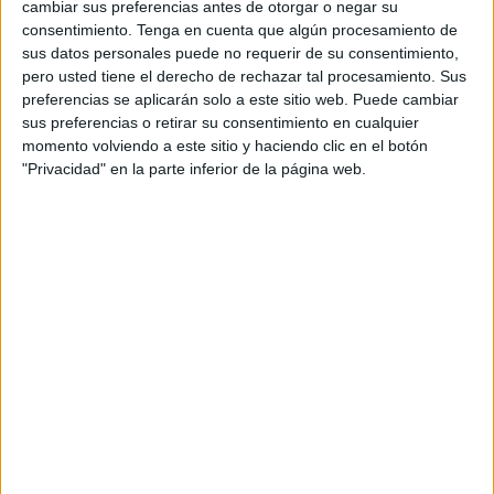
cambiar sus preferencias antes de otorgar o negar su
del futuro convenio se acordará una subida, no ha
consentimiento.
Tenga en cuenta que algún procesamiento de
especificado de cuánto se trata, y se eliminarán avances
sus datos personales puede no requerir de su consentimiento,
pero usted tiene el derecho de rechazar tal procesamiento. Sus
que ya están consolidados y estaban recogidos en
preferencias se aplicarán solo a este sitio web. Puede cambiar
anteriores convenios”.
sus preferencias o retirar su consentimiento en cualquier
momento volviendo a este sitio y haciendo clic en el botón
En ese sentido, Comisiones Obreras manifiesta que “este
"Privacidad" en la parte inferior de la página web.
retroceso se produce en un contexto en el que la vida se
ha encarecido, perdiendo así las personas trabajadoras
poder adquisitivo”. Por otra parte, explican que la empresa
“argumenta que tiene sobrecoste, que ha subido el
IPC
y
se han encarecido los materiales”, añaden desde el
sindicato
.
De este modo, desde CCOO lamentan que “esta es una
consecuencia más de una práctica muy extendida en las
contrataciones públicas, en las que las empresas
presentan ofertas a la baja para ganar el concurso,
pagando finalmente los trabajadores y las trabajadoras los