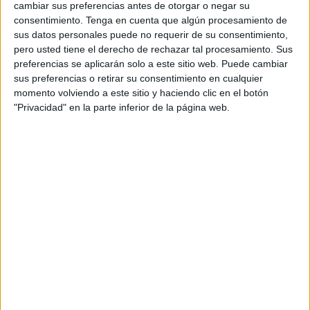
cambiar sus preferencias antes de otorgar o negar su
supera los cinco millones de euros y es uno de los
consentimiento.
Tenga en cuenta que algún procesamiento de
proyectos que vienen reivindicando los vecinos de la zona
sus datos personales puede no requerir de su consentimiento,
desde hace muchos años.
pero usted tiene el derecho de rechazar tal procesamiento. Sus
preferencias se aplicarán solo a este sitio web. Puede cambiar
Por parte de la Ciudad Autónoma se ha encargado este
sus preferencias o retirar su consentimiento en cualquier
proyecto, al igual que la mayor parte de las grandes
momento volviendo a este sitio y haciendo clic en el botón
inversiones de esta legislatura a la empresa pública
"Privacidad" en la parte inferior de la página web.
dependiente del Ministerio de Agricultura y
Medio
Ambiente
.
La obra va a suponer un gran beneficio para
todos los vecinos de barriadas próximas