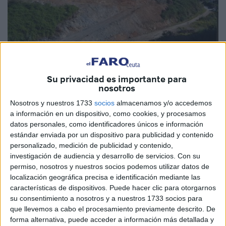
Su privacidad es importante para
nosotros
Nosotros y nuestros 1733
socios
almacenamos y/o accedemos
a información en un dispositivo, como cookies, y procesamos
La empresa
Tragsa
ya ha comenzado con el movimiento
datos personales, como identificadores únicos e información
de tierras en el
Arroyo Paneque
donde está prevista la
estándar enviada por un dispositivo para publicidad y contenido
construcción de un nuevo paso elevado que conectará la
personalizado, medición de publicidad y contenido,
investigación de audiencia y desarrollo de servicios.
Con su
Avenida de Otero con la del Ejército Español. Se trata de
permiso, nosotros y nuestros socios podemos utilizar datos de
un paso elevado que no solamente tendrá un espacio
localización geográfica precisa e identificación mediante las
peatonal, sino que también servirá para la circulación en
características de dispositivos. Puede hacer clic para otorgarnos
ambos sentidos.
su consentimiento a nosotros y a nuestros 1733 socios para
que llevemos a cabo el procesamiento previamente descrito. De
Cabe destacar, desde luego, que la inversión prevista
forma alternativa, puede acceder a información más detallada y