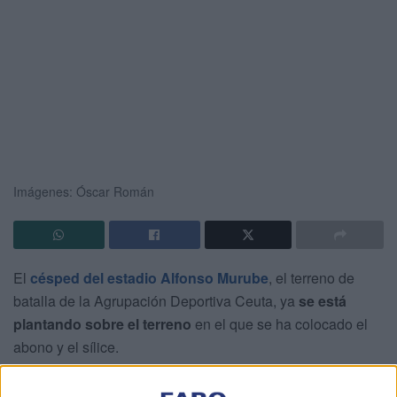
Imágenes: Óscar Román
El
césped del estadio Alfonso Murube
, el terreno de
batalla de la Agrupación Deportiva Ceuta, ya
se está
plantando sobre el terreno
en el que se ha colocado el
abono y el sílice.
La
fecha señalada en todas las agendas de los ceutíes