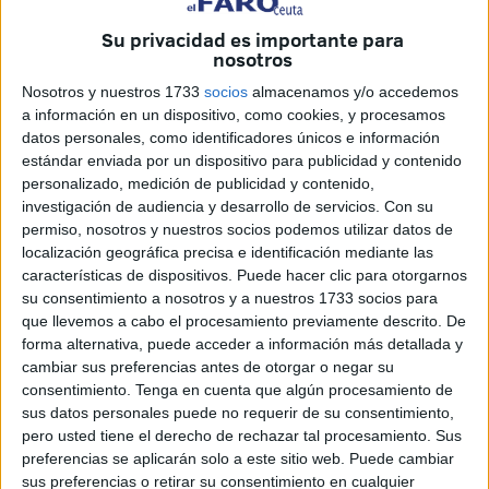
es el próximo 23 de agosto
. Ese día, el club caballa se
Su privacidad es importante para
enfrentará al Real Sporting de Gijón, defendiendo el
nosotros
templo blanquinegro por primera vez en Segunda División
Nosotros y nuestros 1733
socios
almacenamos y/o accedemos
tras 45 años de ausencia.
a información en un dispositivo, como cookies, y procesamos
datos personales, como identificadores únicos e información
Los
primeros camiones frigoríficos llegaron este
estándar enviada por un dispositivo para publicidad y contenido
martes a la ciudad,
los vehículos trasportaban el verde
personalizado, medición de publicidad y contenido,
desde Portugal con la mayor seguridad posible
investigación de audiencia y desarrollo de servicios.
Con su
preservando
una temperatura constante de tres grados
permiso, nosotros y nuestros socios podemos utilizar datos de
localización geográfica precisa e identificación mediante las
para cuidar su calidad.
características de dispositivos. Puede hacer clic para otorgarnos
su consentimiento a nosotros y a nuestros 1733 socios para
Tarea en marcha
que llevemos a cabo el procesamiento previamente descrito. De
forma alternativa, puede acceder a información más detallada y
Los trabajadores han comenzado
desenrollando el
cambiar sus preferencias antes de otorgar o negar su
consentimiento.
Tenga en cuenta que algún procesamiento de
césped desde el área de tribuna llegando incluso hasta
sus datos personales puede no requerir de su consentimiento,
casi la mitad del terreno de juego
. La distribución de la
pero usted tiene el derecho de rechazar tal procesamiento. Sus
otra mitad del campo de juego está prevista para este
preferencias se aplicarán solo a este sitio web. Puede cambiar
miércoles.
sus preferencias o retirar su consentimiento en cualquier