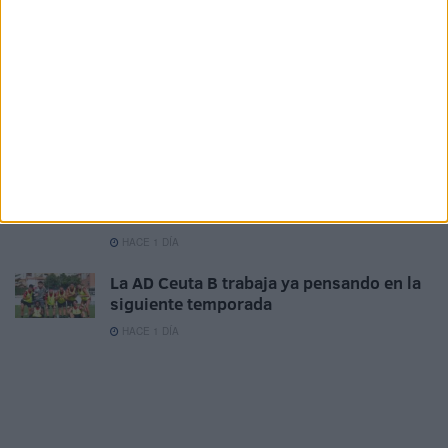
pretemporada del Ceuta B (2-0)
HACE 1 DÍA
El Imperio AD Ceuta renueva a Alejandro
Rodríguez
HACE 1 DÍA
Así serán los partidos del Ceuta esta
temporada: se confirman las nuevas
reglas
HACE 1 DÍA
La AD Ceuta B trabaja ya pensando en la
siguiente temporada
HACE 1 DÍA