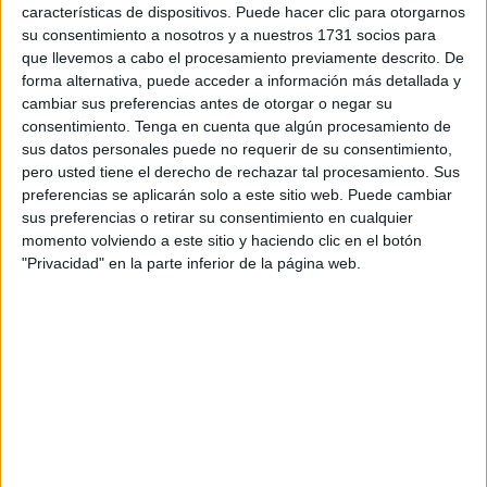
División
.
características de dispositivos. Puede hacer clic para otorgarnos
su consentimiento a nosotros y a nuestros 1731 socios para
En esta ruta ha contado con el
apoyo y orientación de
que llevemos a cabo el procesamiento previamente descrito. De
forma alternativa, puede acceder a información más detallada y
Antonio Hoyos, jefe de instalaciones.
cambiar sus preferencias antes de otorgar o negar su
consentimiento.
Tenga en cuenta que algún procesamiento de
Una modificación gigante a
sus datos personales puede no requerir de su consentimiento,
pero usted tiene el derecho de rechazar tal procesamiento. Sus
contrarreloj
preferencias se aplicarán solo a este sitio web. Puede cambiar
sus preferencias o retirar su consentimiento en cualquier
Los operarios y responsables trabajan sin descanso desde
momento volviendo a este sitio y haciendo clic en el botón
que se asoma hasta que se despide el sol. Ahora entran
"Privacidad" en la parte inferior de la página web.
en la fase final y necesitan dar un plus para cumplir con el
objetivo.
“
Estamos con mucho estrés y con prisas
, dentro de la
programación, pero sabíamos que estas dos últimas
semanas iban a ser mucho más intensas.
Vamos a llegar
al objetivo 100%
”, explicó Hoyos.