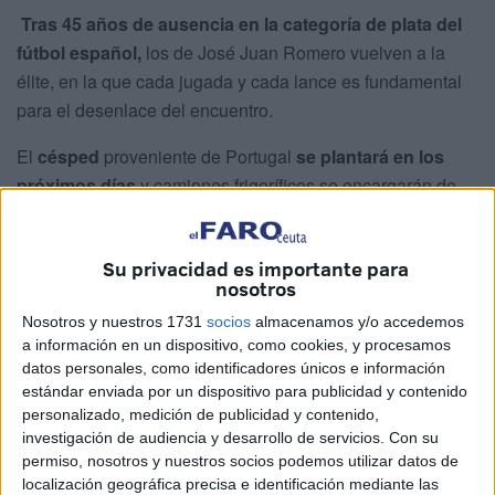
Tras 45 años de ausencia en la categoría de plata del
fútbol español,
los de José Juan Romero vuelven a la
élite, en la que cada jugada y cada lance es fundamental
para el desenlace del encuentro.
El
césped
proveniente de Portugal
se plantará en los
próximos días
y camiones frigoríficos se encargarán de
que el traslado sea lo más seguro posible para el terreno
de juego.
Su privacidad es importante para
nosotros
El
área de preferencia ya se encuentra ubicada
con sus
cabinas adaptadas para las televisiones, los asientos para
Nosotros y nuestros 1731
socios
almacenamos y/o accedemos
los aficionados y los banquillos para los jugadores y
a información en un dispositivo, como cookies, y procesamos
datos personales, como identificadores únicos e información
técnicos.
estándar enviada por un dispositivo para publicidad y contenido
personalizado, medición de publicidad y contenido,
Faro Tv ha tenido acceso a las instalaciones del
investigación de audiencia y desarrollo de servicios.
Con su
recinto deportivo
para ver en qué punto se encuentran
permiso, nosotros y nuestros socios podemos utilizar datos de
las obras y cómo avanza en su camino a
Segunda
localización geográfica precisa e identificación mediante las