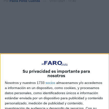
Por
Paola Pérez Cuenda
01/07/2021 - 11:40
Su privacidad es importante para
nosotros
Imágenes: Mauro Mancebo
Nosotros y nuestros 1733
socios
almacenamos y/o accedemos
a información en un dispositivo, como cookies, y procesamos
datos personales, como identificadores únicos e información
estándar enviada por un dispositivo para publicidad y contenido
Ceuta fue la ganadora el año pasado del Primer Premio
personalizado, medición de publicidad y contenido,
Nacional y a la vez de dos accésit en la VI edición del
investigación de audiencia y desarrollo de servicios.
Con su