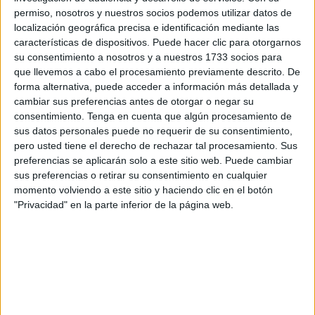
Concurso de dibujo del
Banco de Alimentos
con el lema
permiso, nosotros y nuestros socios podemos utilizar datos de
‘Contra el hambre y el despilfarro de alimentos’. Pero por
localización geográfica precisa e identificación mediante las
características de dispositivos. Puede hacer clic para otorgarnos
culpa de la pandemia la entrega de este reconocimiento se
su consentimiento a nosotros y a nuestros 1733 socios para
aplazó y no ha tenido lugar hasta este jueves en el Salón
que llevemos a cabo el procesamiento previamente descrito. De
del Trono del Palacio Autonómico cuando
el presidente
forma alternativa, puede acceder a información más detallada y
de la Ciudad, Juan Vivas
, acompañado del consejero de
cambiar sus preferencias antes de otorgar o negar su
consentimiento.
Tenga en cuenta que algún procesamiento de
Cultura, Carlos Rontomé, y del presidente del Banco de
sus datos personales puede no requerir de su consentimiento,
Alimentos de Ceuta, Pedro Mariscal, ha otorgado un
pero usted tiene el derecho de rechazar tal procesamiento. Sus
obsequio a los alumnos ganadores.
preferencias se aplicarán solo a este sitio web. Puede cambiar
sus preferencias o retirar su consentimiento en cualquier
La ceutí Ana Rodríguez Rosa, alumna de 5º de Primaria
momento volviendo a este sitio y haciendo clic en el botón
del
Colegio Público Vicente Aleixandre
, ha sido la
"Privacidad" en la parte inferior de la página web.
ganadora del Primer Premio, mientras que su hermano
gemelo Álvaro Rodríguez Rosa ha ganado el primer
accésit al mensaje y Ayman Boumendil Bkinak, alumno de
3º de Primaria del mismo centro, ha recibido el accésit a
lema internacional.