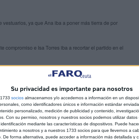
 vestuarios, ya que Ana iba a poner más tierra de por
e compromiso e Isa Torres iba a recortar el partido en el
Su privacidad es importante para nosotros
s 1733
socios
almacenamos y/o accedemos a información en un disposit
sonales, como identificadores únicos e información estándar enviada 
e la COMGECEU iba a tener oportunidad para empatar,
ntenido personalizado, medición de publicidad y contenido, investigaci
goles de ventaja para las locales.
os.
Con su permiso, nosotros y nuestros socios podemos utilizar datos 
identificación mediante las características de dispositivos. Puede hacer
ntimiento a nosotros y a nuestros 1733 socios para que llevemos a ca
es que su rival y tuvieron oportunidades como para
. De forma alternativa, puede acceder a información más detallada y 