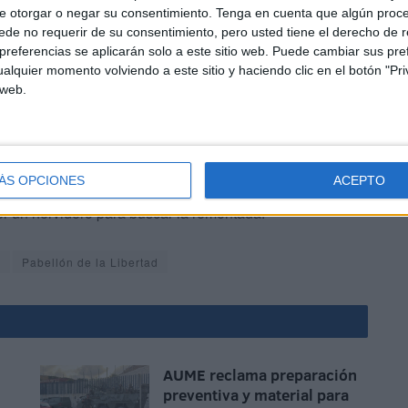
 Torres con un lanzamiento al palo, cuando faltaban tan
e otorgar o negar su consentimiento.
Tenga en cuenta que algún proc
de no requerir de su consentimiento, pero usted tiene el derecho de r
referencias se aplicarán solo a este sitio web. Puede cambiar sus pref
alquier momento volviendo a este sitio y haciendo clic en el botón "Pri
 web.
ÁS OPCIONES
ACEPTO
tido y la COMGECEU tendrá que remontar en el encuentro
er un hervidero para buscar la remontada.
a
Pabellón de la Libertad
AUME reclama preparación
preventiva y material para