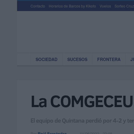
Contacto
Horarios de Barcos by Kikoto
Vuelos
Sorteo Cruz
SOCIEDAD
SUCESOS
FRONTERA
J
La COMGECEU de
El equipo de Quintana perdió por 4-2 y te
Por
Raúl Fernández
11/06/2022 - 22:08