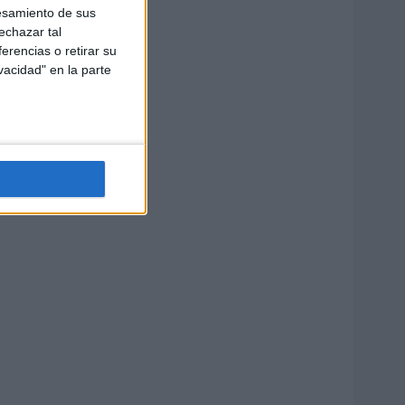
esamiento de sus
echazar tal
erencias o retirar su
vacidad" en la parte