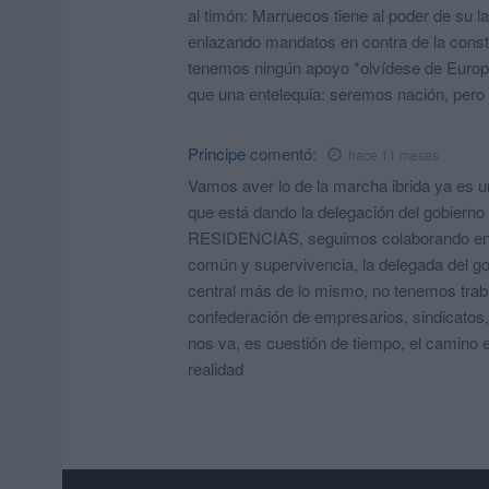
al timón: Marruecos tiene al poder de su l
enlazando mandatos en contra de la consti
tenemos ningún apoyo *olvídese de Europ
que una entelequia: seremos nación, pero
Principe
comentó:
hace 11 meses
Vamos aver lo de la marcha ibrida ya es un
que está dando la delegación del gobie
RESIDENCIAS, seguimos colaborando en n
común y supervivencia, la delegada del go
central más de lo mismo, no tenemos traba
confederación de empresarios, sindicatos,
nos va, es cuestión de tiempo, el camino e
realidad