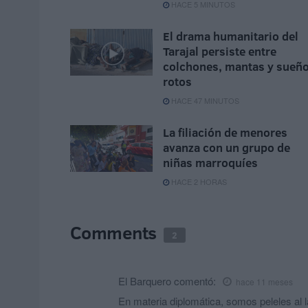
HACE 5 MINUTOS
El drama humanitario del
Tarajal persiste entre
colchones, mantas y sueñ
rotos
HACE 47 MINUTOS
La filiación de menores
avanza con un grupo de
niñas marroquíes
HACE 2 HORAS
Comments
2
El Barquero
comentó:
hace 11 meses
En materia diplomática, somos peleles al 