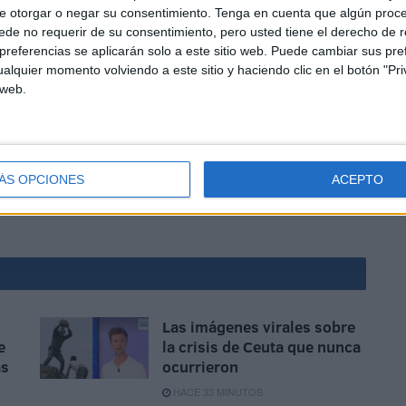
igualmente de noticias sobre lo que pueda organizarse
e otorgar o negar su consentimiento.
Tenga en cuenta que algún proc
de no requerir de su consentimiento, pero usted tiene el derecho de r
ara donde, al menos aparentemente, no se tuvieron
referencias se aplicarán solo a este sitio web. Puede cambiar sus pref
o tarde, según se explica en un interesante libro de
alquier momento volviendo a este sitio y haciendo clic en el botón "Pri
ios nuestro espionaje en Marruecos.
 web.
ÁS OPCIONES
ACEPTO
Las imágenes virales sobre
e
la crisis de Ceuta que nunca
as
ocurrieron
HACE 33 MINUTOS