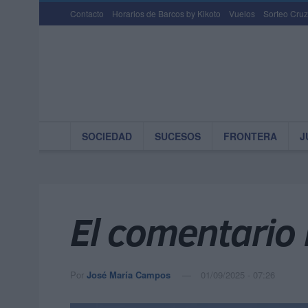
Contacto
Horarios de Barcos by Kikoto
Vuelos
Sorteo Cruz
SOCIEDAD
SUCESOS
FRONTERA
J
El comentario
Por
José María Campos
01/09/2025 - 07:26