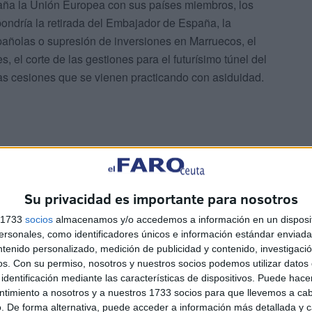
paña la Unión Europea con sus países miembros, los
ondría la retirada del Embajador de España, la
pañolas o supresión de inversiones en Marruecos, el
s, el corte de las gestiones para el futurísimo túnel del
tas cesiones que se vienen practicando con asiduidad.
Su privacidad es importante para nosotros
s 1733
socios
almacenamos y/o accedemos a información en un disposit
sonales, como identificadores únicos e información estándar enviada 
ntenido personalizado, medición de publicidad y contenido, investigaci
ulos y estudios ya mencionados, quizás a Marruecos le
os.
Con su permiso, nosotros y nuestros socios podemos utilizar datos 
ar a una confrontación directa, conservando así la
identificación mediante las características de dispositivos. Puede hacer
 ante las grandes potencias. Pero lo indispensable en
ntimiento a nosotros y a nuestros 1733 socios para que llevemos a ca
una eficaz política de información también a través de
. De forma alternativa, puede acceder a información más detallada y 