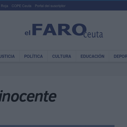
 Roja
COPE Ceuta
Portal del suscriptor
USTICIA
POLÍTICA
CULTURA
EDUCACIÓN
DEPO
 inocente