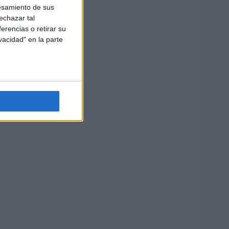
esamiento de sus
echazar tal
erencias o retirar su
vacidad" en la parte