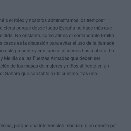
néis el rolex y nosotros administramos los tiempos”
ce cierta porque desde luego España no hace más que
decidida. No obstante, como afirma el comandante Emilio
s casos es la disuasión para evitar el uso de la llamada
 no está presente y con fuerza, al menos hasta ahora. Lo
 y Melilla de las Fuerzas Armadas que deben ser
ación de las masas de mujeres y niños al frente en un
el Sahara que con tanto éxito culminó, tras una
 misma, porque una intervención híbrida o bien directa por