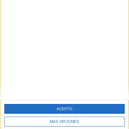
22/06/2026
0
El comentario inocente
POR
JOSÉ MARÍA CAMPOS (FUNDACIÓN INTERSERVICIOS)
15/06/2026
0
1
2
…
30
ACEPTO
MÁS OPCIONES