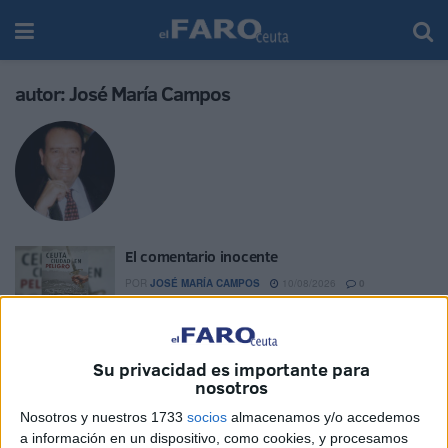
autor:
José María Campos
El comentario inocente
POR
JOSÉ MARÍA CAMPOS
10/08/2026
0
El comentario inocente
POR
JOSÉ MARÍA CAMPOS
07/08/2026
0
Su privacidad es importante para
nosotros
Una situación límite con responsables
Nosotros y nuestros 1733
socios
almacenamos y/o accedemos
POR
JOSÉ MARÍA CAMPOS
02/08/2026
5
a información en un dispositivo, como cookies, y procesamos