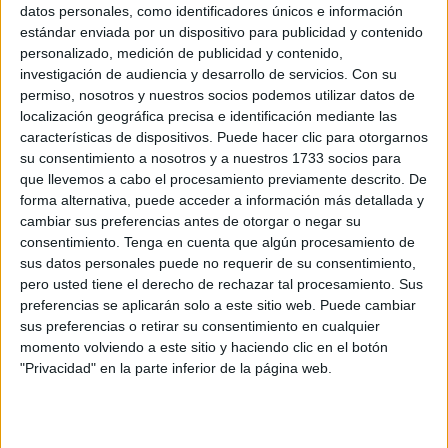
datos personales, como identificadores únicos e información
El comentario inocente
estándar enviada por un dispositivo para publicidad y contenido
POR
JOSÉ MARÍA CAMPOS (FUNDACIÓN INTERSERVICIOS)
personalizado, medición de publicidad y contenido,
27/07/2026
1
investigación de audiencia y desarrollo de servicios.
Con su
permiso, nosotros y nuestros socios podemos utilizar datos de
El comentario inocente
localización geográfica precisa e identificación mediante las
POR
JOSÉ MARÍA CAMPOS (FUNDACIÓN INTERSERVICIOS)
características de dispositivos. Puede hacer clic para otorgarnos
20/07/2026
0
su consentimiento a nosotros y a nuestros 1733 socios para
que llevemos a cabo el procesamiento previamente descrito. De
El comentario inocente
forma alternativa, puede acceder a información más detallada y
POR
JOSÉ MARÍA CAMPOS
13/07/2026
0
cambiar sus preferencias antes de otorgar o negar su
consentimiento.
Tenga en cuenta que algún procesamiento de
El Comentario Inocente
sus datos personales puede no requerir de su consentimiento,
pero usted tiene el derecho de rechazar tal procesamiento. Sus
POR
JOSÉ MARÍA CAMPOS
06/07/2026
0
preferencias se aplicarán solo a este sitio web. Puede cambiar
sus preferencias o retirar su consentimiento en cualquier
El Comentario Inocente
momento volviendo a este sitio y haciendo clic en el botón
POR
JOSÉ MARÍA CAMPOS (FUNDACIÓN INTERSERVICIOS)
"Privacidad" en la parte inferior de la página web.
29/06/2026
1
El comentario inocente
POR
JOSÉ MARÍA CAMPOS (FUNDACIÓN INTERSERVICIOS)