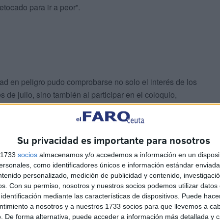
etocado para ir a peor”.
d en peligro pudo comprobarse no solo el interés de los
s de julio, sino también al participar en el coloquio,
aron sobre la mesa temas tan trascendentales como la
stos de defensa, la Sanidad, el Tratado de Schengen, la
ctividad de pesca, el abandonado barrio de La
Su privacidad es importante para nosotros
el Rey, el túnel del Estrecho, las comunicaciones
s 1733
socios
almacenamos y/o accedemos a información en un disposit
o sin adaptarse a Ceuta, la desaparecida industria, la
sonales, como identificadores únicos e información estándar enviada 
 el puerto que debe relanzarse junto a la inmigración, a
ntenido personalizado, medición de publicidad y contenido, investigaci
rde…..
os.
Con su permiso, nosotros y nuestros socios podemos utilizar datos 
identificación mediante las características de dispositivos. Puede hacer
ntimiento a nosotros y a nuestros 1733 socios para que llevemos a ca
. De forma alternativa, puede acceder a información más detallada y 