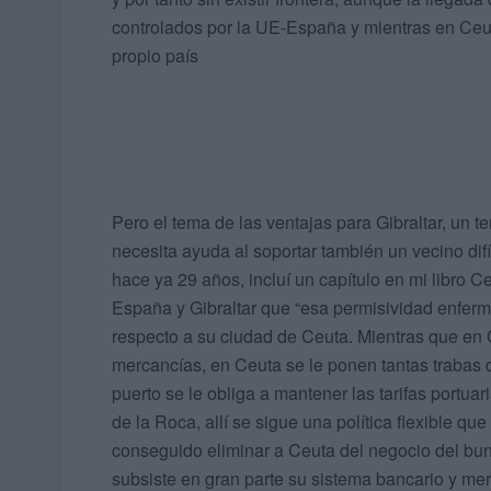
controlados por la UE-España y mientras en Ceut
propio país
Pero el tema de las ventajas para Gibraltar, un t
necesita ayuda al soportar también un vecino dif
hace ya 29 años, incluí un capítulo en mi libro 
España y Gibraltar que “esa permisividad enfermi
respecto a su ciudad de Ceuta. Mientras que en G
mercancías, en Ceuta se le ponen tantas trabas
puerto se le obliga a mantener las tarifas portu
de la Roca, allí se sigue una política flexible q
conseguido eliminar a Ceuta del negocio del bunk
subsiste en gran parte su sistema bancario y mer