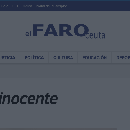
 Roja
COPE Ceuta
Portal del suscriptor
USTICIA
POLÍTICA
CULTURA
EDUCACIÓN
DEPO
 inocente