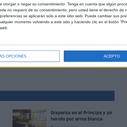
e otorgar o negar su consentimiento.
Tenga en cuenta que algún proc
de no requerir de su consentimiento, pero usted tiene el derecho de r
referencias se aplicarán solo a este sitio web. Puede cambiar sus pref
ver y el tratamiento negativo dado a Ceuta en tanto
alquier momento volviendo a este sitio y haciendo clic en el botón "Pri
 web.
a un lobby o mano negra que intervenga negativamente en
o de nuestra querida Ceuta.
ÁS OPCIONES
ACEPTO
Disparos en el Príncipe y un
herido por arma blanca
HACE 5 HORAS