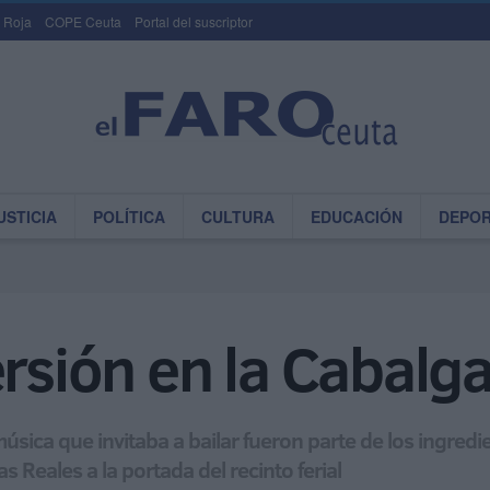
 Roja
COPE Ceuta
Portal del suscriptor
USTICIA
POLÍTICA
CULTURA
EDUCACIÓN
DEPO
ersión en la Cabalga
música que invitaba a bailar fueron parte de los ingre
 Reales a la portada del recinto ferial