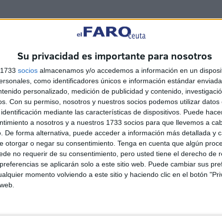
ueños también fueron protagonistas de este espectáculo,
je corto ellos y vestidas de gitana ellas.
Su privacidad es importante para nosotros
s 1733
socios
almacenamos y/o accedemos a información en un disposit
sonales, como identificadores únicos e información estándar enviada 
ntenido personalizado, medición de publicidad y contenido, investigaci
os.
Con su permiso, nosotros y nuestros socios podemos utilizar datos 
identificación mediante las características de dispositivos. Puede hacer
ntimiento a nosotros y a nuestros 1733 socios para que llevemos a ca
. De forma alternativa, puede acceder a información más detallada y 
e otorgar o negar su consentimiento.
Tenga en cuenta que algún proc
de no requerir de su consentimiento, pero usted tiene el derecho de r
referencias se aplicarán solo a este sitio web. Puede cambiar sus pref
alquier momento volviendo a este sitio y haciendo clic en el botón "Pri
 web.
Javier Beneroso, treinta
años bajo las trabajaderas:
"Este es el 5 de agosto más
importante"