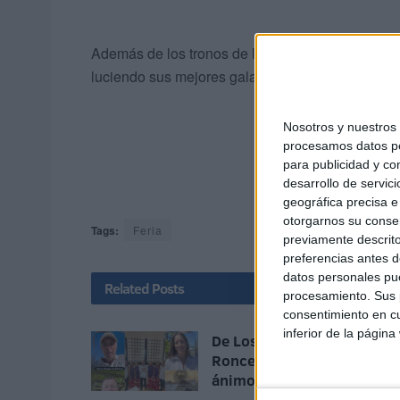
Además de los tronos de las reinas, los más peq
luciendo sus mejores galas en las carrozas: en tra
Nosotros y nuestro
procesamos datos per
para publicidad y co
desarrollo de servici
geográfica precisa e 
otorgarnos su conse
Tags:
Feria
previamente descrito
preferencias antes d
datos personales pue
Related
Posts
procesamiento. Sus p
consentimiento en cu
inferior de la página
De Los Morancos a Tomás
Roncero: los mensajes de
ánimo hacia Ceuta