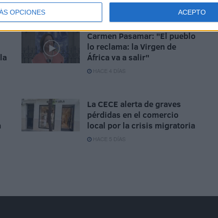
ÁS OPCIONES
ACEPTO
HACE 3 DÍAS
Carmen Pasamar: "El pueblo
lo reclama: la Virgen de
la
África va a salir"
HACE 4 DÍAS
La CECE alerta de graves
pérdidas en el comercio
a
local por la crisis migratoria
HACE 5 DÍAS