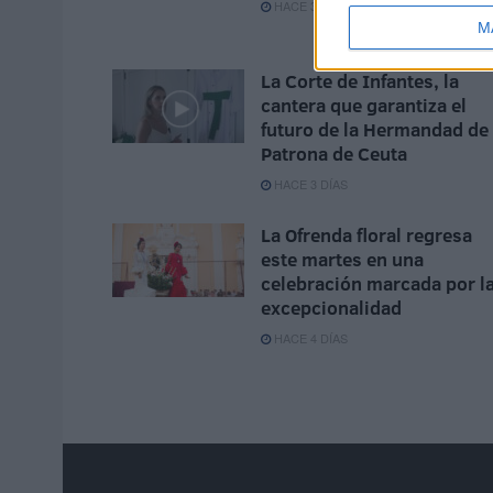
HACE 3 DÍAS
M
La Corte de Infantes, la
cantera que garantiza el
futuro de la Hermandad de 
Patrona de Ceuta
HACE 3 DÍAS
La Ofrenda floral regresa
este martes en una
celebración marcada por l
excepcionalidad
HACE 4 DÍAS