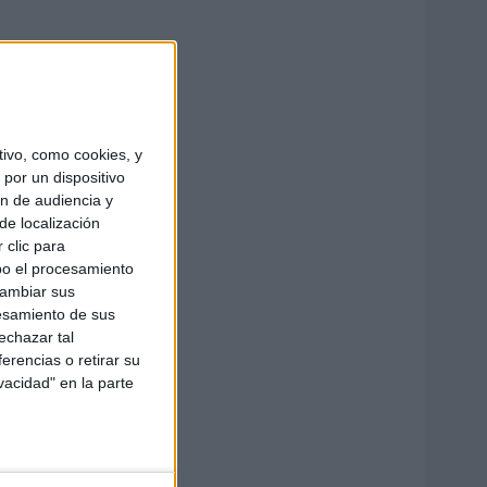
ivo, como cookies, y
por un dispositivo
ón de audiencia y
de localización
 clic para
bo el procesamiento
cambiar sus
esamiento de sus
echazar tal
erencias o retirar su
vacidad" en la parte