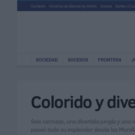
Contacto
Horarios de Barcos by Kikoto
Vuelos
Sorteo Cruz
SOCIEDAD
SUCESOS
FRONTERA
J
Colorido y div
Seis carrozas, una divertida jungla y una 
paseó todo su esplendor desde las Murallas