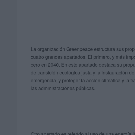
La organización Greenpeace estructura sus propu
cuatro grandes apartados. El primero, y más impo
cero en 2040. En este apartado destaca su propu
de transición ecológica justa y la instauración d
emergencia, y proteger la acción climática y la t
las administraciones públicas.
Otro apartado es referido al uso de una energía 