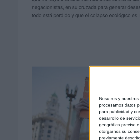
negacionistas, en su cruzada para generar dese
todo está perdido y que el colapso ecológico es i
Nosotros y nuestro
procesamos datos per
para publicidad y co
desarrollo de servici
geográfica precisa e 
otorgarnos su conse
previamente descrito