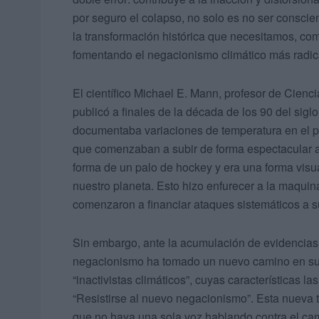
por seguro el colapso, no solo es no ser consci
la transformación histórica que necesitamos, co
fomentando el negacionismo climático más radic
El científico Michael E. Mann, profesor de Cienc
publicó a finales de la década de los 90 del sig
documentaba variaciones de temperatura en el pl
que comenzaban a subir de forma espectacular a p
forma de un palo de hockey y era una forma visua
nuestro planeta. Esto hizo enfurecer a la maquina
comenzaron a financiar ataques sistemáticos a s
Sin embargo, ante la acumulación de evidencias 
negacionismo ha tomado un nuevo camino en su e
“inactivistas climáticos”, cuyas características l
“Resistirse al nuevo negacionismo”. Esta nueva t
que no haya una sola voz hablando contra el cam