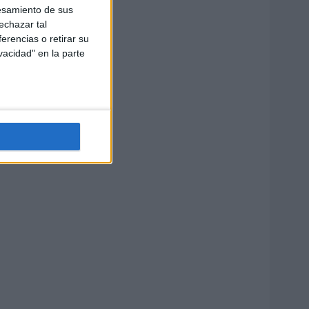
esamiento de sus
echazar tal
erencias o retirar su
vacidad" en la parte