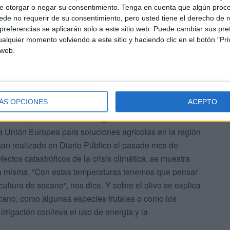
e otorgar o negar su consentimiento.
Tenga en cuenta que algún proc
de no requerir de su consentimiento, pero usted tiene el derecho de r
referencias se aplicarán solo a este sitio web. Puede cambiar sus pref
alquier momento volviendo a este sitio y haciendo clic en el botón "Pri
 web.
ÁS OPCIONES
ACEPTO
n todo tipo de cultivos de secano. Ha trabajado en el
r del Departamento de investigación durante más de 20
la Unión Europea para soluciones agrícolas en la región
 han realizado en Diario Público el pasado mes de
ectos catastróficos de la crisis climática, se muestra
 la misma. “Con estas temperaturas tenemos que pensar
ltura de secano”, nos dice. Y sobre el olivo se explica
cano, como algunas especies frutales o como los
rrigación conlleva el uso de energía y la