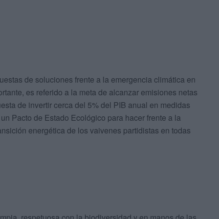
estas de soluciones frente a la emergencia climática en
rtante, es referido a la meta de alcanzar emisiones netas
esta de invertir cerca del 5% del PIB anual en medidas
e un Pacto de Estado Ecológico para hacer frente a la
ransición energética de los vaivenes partidistas en todas
limpia, respetuosa con la biodiversidad y en manos de las