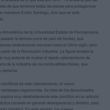
entes de que tenemos todas las piezas para protagonizar
mo mantiene Emilio Santiago, sino que se está
al.
ia Atmosférica de la Universidad Estatal de Pennsylvania,
lo pasado la famosa curva de palo de hockey, que
aneta relativamente menores hasta el último siglo, pero
artir de la Revolución Industrial. La figura tomaba la
l muy potente de ilustrar el rápido calentamiento de
ria de la industria de los combustibles fósiles, que
u persona.
científicas de este calentamiento, el nuevo
strategia negacionista. Se trata de los denominados
as explica muy detalladamente este científico en su artículo
áctica consiste en generar desesperanza y división, para
bio climático. En este sentido, los nuevos