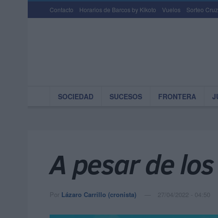
Contacto
Horarios de Barcos by Kikoto
Vuelos
Sorteo Cruz
SOCIEDAD
SUCESOS
FRONTERA
J
A pesar de los
Por
Lázaro Carrillo (cronista)
27/04/2022 - 04:50