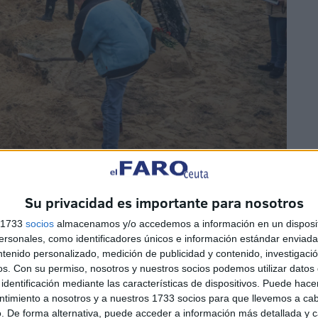
Su privacidad es importante para nosotros
ue para Sánchez está instalada la presencia de Vox. En
s 1733
socios
almacenamos y/o accedemos a información en un disposit
lla y León, Abascal twitteó a Le Pen felicitándola de su
sonales, como identificadores únicos e información estándar enviada 
el resto de Europa se enfrentaban a elegir entre “la
ntenido personalizado, medición de publicidad y contenido, investigaci
os.
Con su permiso, nosotros y nuestros socios podemos utilizar datos 
ación progresista que nos está arruinando”. Además en la
identificación mediante las características de dispositivos. Puede hacer
fección, el populismo social de Le Pen ha conseguido
ntimiento a nosotros y a nuestros 1733 socios para que llevemos a ca
ogresiva: en 2012 obtuvo el 17,9% de los votos, el 2017
. De forma alternativa, puede acceder a información más detallada y 