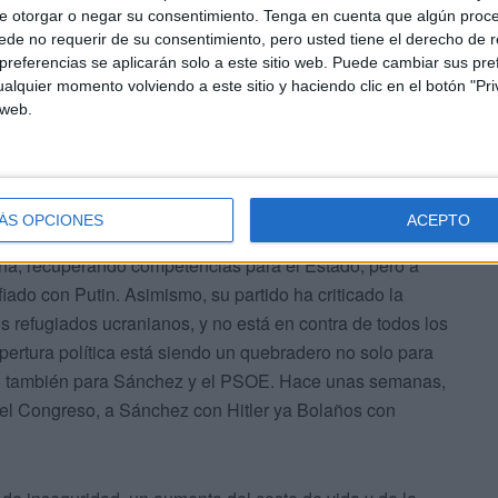
ión de la política española, a Vox le esperan dos
e otorgar o negar su consentimiento.
Tenga en cuenta que algún proc
de no requerir de su consentimiento, pero usted tiene el derecho de r
las elecciones andaluzas antes del próximo verano y las
referencias se aplicarán solo a este sitio web. Puede cambiar sus pref
alquier momento volviendo a este sitio y haciendo clic en el botón "Pri
 web.
ÁS OPCIONES
ACEPTO
ña, recuperando competencias para el Estado; pero a
iado con Putin. Asimismo, su partido ha criticado la
s refugiados ucranianos, y no está en contra de todos los
pertura política está siendo un quebradero no solo para
ino también para Sánchez y el PSOE. Hace unas semanas,
el Congreso, a Sánchez con Hitler ya Bolaños con