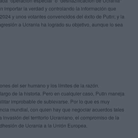
lamada “operación especial” o “desnazificación de Ucrania”
sin importar la verdad y controlando la información que
 2024 y unos votantes convencidos del éxito de Putin; y la
gresión a Ucrania ha logrado su objetivo, aunque lo sea
ones del ser humano y los límites de la razón.
argo de la historia. Pero en cualquier caso, Putin maneja
ilitar improbable de sublevarse. Por lo que es muy
encia mundial, con quien hay que negociar acuerdos tales
 invasión del territorio Ucraniano, el compromiso de la
 adhesión de Ucrania a la Unión Europea.