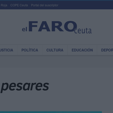
 Roja
COPE Ceuta
Portal del suscriptor
USTICIA
POLÍTICA
CULTURA
EDUCACIÓN
DEPO
 pesares