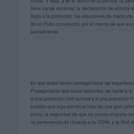
Rusia. Y aquí, y en el teatro de la política, la l
tiene varias escenas: la declaración de victoria 
llega a la población; las elecciones de marzo de
de un Putin convencido por él mismo de que su a
parcialmente.
En ese teatro tienen protagonismo las imperfecci
Protagonismo que como sabemos, se repite a lo l
a una población civil sumisa y a una población m
posible que siga siendo el líder de una gran pot
como: la seguridad de que no ocurra ninguna otra
no pertenencia de Ucrania a la OTAN, y la libre