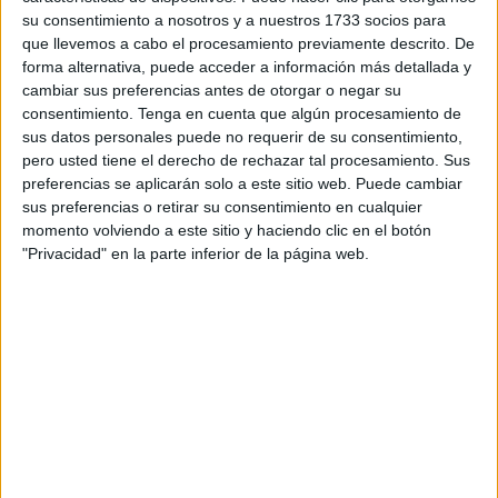
mantener esta condición.
su consentimiento a nosotros y a nuestros 1733 socios para
que llevemos a cabo el procesamiento previamente descrito. De
La Ciudad Autónoma de Ceuta ha publicado en el
Boletín
forma alternativa, puede acceder a información más detallada y
Oficial del Estado (BOE)
de este lunes un anuncio de
cambiar sus preferencias antes de otorgar o negar su
consentimiento.
Tenga en cuenta que algún procesamiento de
notificación dirigido a varios ciudadanos a los que se les
sus datos personales puede no requerir de su consentimiento,
ha iniciado los correspondientes expedientes de
bajas en
pero usted tiene el derecho de rechazar tal procesamiento. Sus
el Padrón Municipal de Habitantes
, definitiva por
preferencias se aplicarán solo a este sitio web. Puede cambiar
inscripción indebida.
sus preferencias o retirar su consentimiento en cualquier
momento volviendo a este sitio y haciendo clic en el botón
Este procedimiento, impulsado por la Consejería de
"Privacidad" en la parte inferior de la página web.
Presidencia y Gobernación, surge tras constatarse que
no
ha quedado probada la permanencia en el domicilio
y,
por tanto, la vecindad efectiva en la ciudad de las
personas relacionadas en
el listado que puede consultar
aquí.
Notificación por comparecencia tras
intentos fallidos