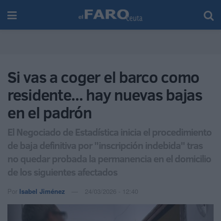
Si vas a coger el barco como
residente... hay nuevas bajas
en el padrón
El Negociado de Estadística inicia el procedimiento
de baja definitiva por "inscripción indebida" tras
no quedar probada la permanencia en el domicilio
de los siguientes afectados
Por
Isabel Jiménez
24/03/2026 - 12:40