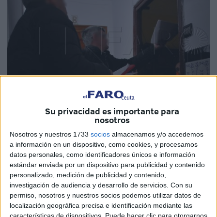
Su privacidad es importante para
Imagen de archivo
nosotros
Nosotros y nuestros 1733
socios
almacenamos y/o accedemos
a información en un dispositivo, como cookies, y procesamos
datos personales, como identificadores únicos e información
¿Tienes previsto
coger el barco
en las próximas
estándar enviada por un dispositivo para publicidad y contenido
semanas? Pues, atención, porque si pretende hacerlo
personalizado, medición de publicidad y contenido,
usando la
bonificación por residente
, tiene que saber
investigación de audiencia y desarrollo de servicios.
Con su
permiso, nosotros y nuestros socios podemos utilizar datos de
que la Ciudad ha iniciado las
bajas en el padrón
de más
localización geográfica precisa e identificación mediante las
vecinos por incumplimiento de los requisitos para
características de dispositivos. Puede hacer clic para otorgarnos