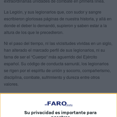
extraordinarias unidades de combate en primera línea.
La Legión, y sus legionarios que, con sudor y sangre
escribieron gloriosas páginas de nuestra historia, y allá en
donde el deber lo demandó, supieron y saben estar a la
altura de los que le precedieron.
Ni el paso del tiempo, ni las vicisitudes vividas en un siglo,
han alterado el marcado perfil de sus legionarios, ni su
fama de ser el “Cuerpo” más aguerrido del Ejército
español. Su código de conducta samurái, los legionarios
se rigen por el espíritu de unión y socorro, compañerismo,
disciplina, combate, sufrimiento y dureza entre otros
valores.
Su extenso historial en estos casi 103 años de existencia,
han participado en más de 4.100 acciones de guerra y en
diversas Operaciones de Mantenimiento de la Paz, refleja
Su privacidad es importante para
su capacidad de entrega, sacrificio y voluntad de servicio a