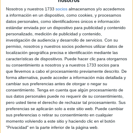
nosotros
España, siempre en extrema vanguardia y siempre
Nosotros y nuestros 1733
socios
almacenamos y/o accedemos
solicitando ocupar los puestos de mayor riesgo y fatiga, en
a información en un dispositivo, como cookies, y procesamos
cumplimiento de los espíritus de su “Credo” base moral y
datos personales, como identificadores únicos e información
estándar enviada por un dispositivo para publicidad y contenido
pilar fundamental de cohesión de todos los legionarios.
personalizado, medición de publicidad y contenido,
investigación de audiencia y desarrollo de servicios.
Con su
Por lo tanto, los ceutíes podemos decir con orgullo, que, a
permiso, nosotros y nuestros socios podemos utilizar datos de
nuestra tierra, le cabe el honor de ser “La Cuna de La
localización geográfica precisa e identificación mediante las
Legión”.
características de dispositivos. Puede hacer clic para otorgarnos
su consentimiento a nosotros y a nuestros 1733 socios para
Realizada esta introducción, comenzaremos
que llevemos a cabo el procesamiento previamente descrito. De
especificando, la concesión del “ESCUDO DE ORO”, y el
forma alternativa, puede acceder a información más detallada y
cambiar sus preferencias antes de otorgar o negar su
solemne acto de la entrega en el marco incomparable de
consentimiento.
Tenga en cuenta que algún procesamiento de
la Plaza de África.
sus datos personales puede no requerir de su consentimiento,
pero usted tiene el derecho de rechazar tal procesamiento. Sus
El Reglamento de Honores y
preferencias se aplicarán solo a este sitio web. Puede cambiar
sus preferencias o retirar su consentimiento en cualquier
Distinciones de la Ilustre Cofradía
momento volviendo a este sitio y haciendo clic en el botón
de Santa María de África
"Privacidad" en la parte inferior de la página web.