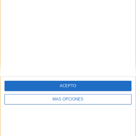
que se exponía la necesidad de eliminar las diferencias
entre la “bandera nacional” y las banderas de cada
regimiento del ejército. Desde ese momento la “Bandera
Rojigualda” es la oficial y deja de ser de uso exclusivo de
la Armada.
ACEPTO
MÁS OPCIONES