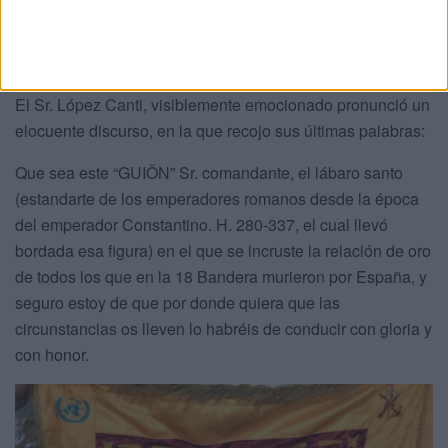
procede con la ceremonia de ritual, a la bendición del
“GUIÓN”, que nuestro Ilmo. Ayuntamiento ha donado a la
18 Bandera del Tercio.
El Sr. López Canti, visiblemente emocionado pronunció un
elocuente discurso, en la que recojo sus últimas palabras:
Que sea este “GUIÖN” Sr. comandante, el lábaro santo
(estandarte de los emperadores romanos desde la época
del emperador Constantino. H. 280-337, el cual llevó
bordada esa figura) en el que se incruste la relación de oro
de todos los que en la 18 Bandera murieron por España, y
seguro estoy de que por donde quiera que las
circunstancias os lleven lo habréis de conducir con gloria y
con honor.