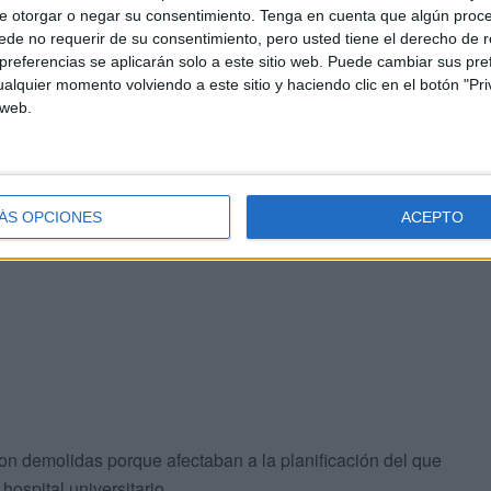
e otorgar o negar su consentimiento.
Tenga en cuenta que algún proc
de no requerir de su consentimiento, pero usted tiene el derecho de r
referencias se aplicarán solo a este sitio web. Puede cambiar sus pref
alquier momento volviendo a este sitio y haciendo clic en el botón "Pri
 web.
s y que se coloque un muro de contención para terminar
 el origen de los desprendimientos lleva más de 20 años
ÁS OPCIONES
ACEPTO
so pesa y más
cuando llueve
, entonces
la tierra va
on demolidas porque afectaban a la planificación del que
 hospital universitario.