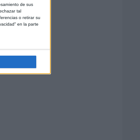
esamiento de sus
echazar tal
erencias o retirar su
vacidad" en la parte