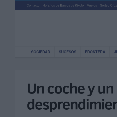
Contacto
Horarios de Barcos by Kikoto
Vuelos
Sorteo Cruz
SOCIEDAD
SUCESOS
FRONTERA
J
Un coche y un 
desprendimient