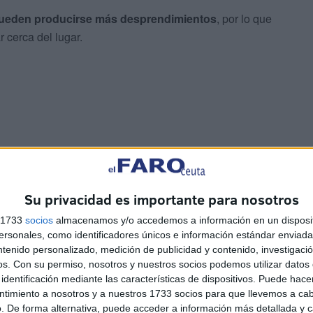
ueden producirse más desprendimientos
, por lo que
 cerca del lugar.
lican los residentes, ya que estos desprendimientos
i sorprende a personas en la zona.
Su privacidad es importante para nosotros
 en este lugar
s 1733
socios
almacenamos y/o accedemos a información en un disposit
sonales, como identificadores únicos e información estándar enviada 
ntenido personalizado, medición de publicidad y contenido, investigaci
uno. Estamos
abandonados a nuestra suerte
”, lamentan
os.
Con su permiso, nosotros y nuestros socios podemos utilizar datos 
identificación mediante las características de dispositivos. Puede hacer
ntimiento a nosotros y a nuestros 1733 socios para que llevemos a ca
. De forma alternativa, puede acceder a información más detallada y 