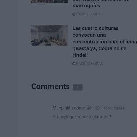
marroquíes
HACE 11 HORAS
Las cuatro culturas
convocan una
concentración bajo el lema
'¡Basta ya, Ceuta no se
rinde!'
HACE 13 HORAS
Comments
1
Mi opinión
comentó:
hace 7 meses
Y ahora quien hace el muro ?