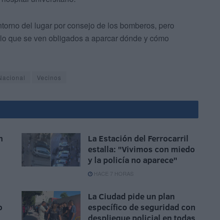
entorno del lugar por consejo de los bomberos, pero
r lo que se ven obligados a aparcar dónde y cómo
Nacional
Vecinos
n
La Estación del Ferrocarril
estalla: "Vivimos con miedo
y la policía no aparece"
HACE 7 HORAS
La Ciudad pide un plan
o
específico de seguridad con
despliegue policial en todas