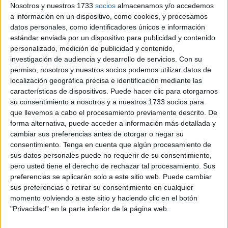
Nosotros y nuestros 1733
socios
almacenamos y/o accedemos
a información en un dispositivo, como cookies, y procesamos
Para aclarar esta duda, el SEPE señala que “en general,
datos personales, como identificadores únicos e información
deberás comunicar al Servicio Público de Empleo Estatal,
estándar enviada por un dispositivo para publicidad y contenido
en cuanto vaya a producirse,
cualquier circunstancia
personalizado, medición de publicidad y contenido,
que suponga una modificación de tu situación
con
investigación de audiencia y desarrollo de servicios.
Con su
permiso, nosotros y nuestros socios podemos utilizar datos de
respecto al momento en que fue aprobada tu solicitud de
localización geográfica precisa e identificación mediante las
prestaciones”.
características de dispositivos. Puede hacer clic para otorgarnos
su consentimiento a nosotros y a nuestros 1733 socios para
En este sentido, han hecho referencia a “tu colocación (a
que llevemos a cabo el procesamiento previamente descrito. De
tiempo completo o parcial)” o también a “si obtienes
forma alternativa, puede acceder a información más detallada y
ingresos que puedan suponer rebasar el límite individual
cambiar sus preferencias antes de otorgar o negar su
consentimiento.
Tenga en cuenta que algún procesamiento de
exigido a las personas beneficiarias de
subsidio por
sus datos personales puede no requerir de su consentimiento,
desempleo
, es decir, el 75% del salario mínimo
pero usted tiene el derecho de rechazar tal procesamiento. Sus
interprofesional (SMI), excluida la parte proporcional de
preferencias se aplicarán solo a este sitio web. Puede cambiar
dos pagas extraordinarias”.
sus preferencias o retirar su consentimiento en cualquier
momento volviendo a este sitio y haciendo clic en el botón
¿Cuáles son las obligaciones del
"Privacidad" en la parte inferior de la página web.